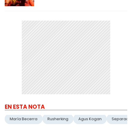
EN ESTA NOTA
María Becerra
Rusherking
Agus Kogan
Separaci