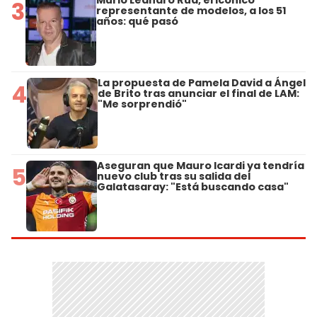
Murió Leandro Rud, el icónico
3
representante de modelos, a los 51
años: qué pasó
La propuesta de Pamela David a Ángel
4
de Brito tras anunciar el final de LAM:
"Me sorprendió"
Aseguran que Mauro Icardi ya tendría
5
nuevo club tras su salida del
Galatasaray: "Está buscando casa"