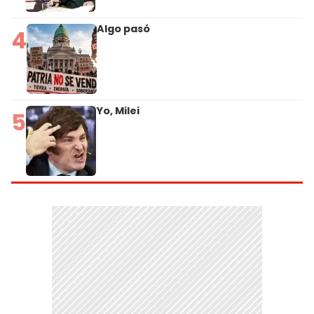
Algo pasó
4
Yo, Milei
5