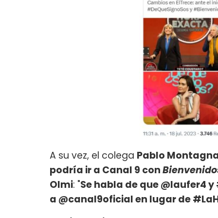
A su vez, el colega
Pablo Montagn
podría ir a Canal 9 con
Bienvenido
Olmi
: "
Se habla de que @laufer4 y
a @canal9oficial en lugar de #La