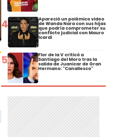
Apareció un polémico video
4
de Wanda Nara con sus hijas
que podría comprometer su
conflicto judicial con Mauro
Icardi
Flor de la V criticó a
5
Santiago del Moro tras la
salida de Juanicar de Gran
Hermano: "Canallesco"