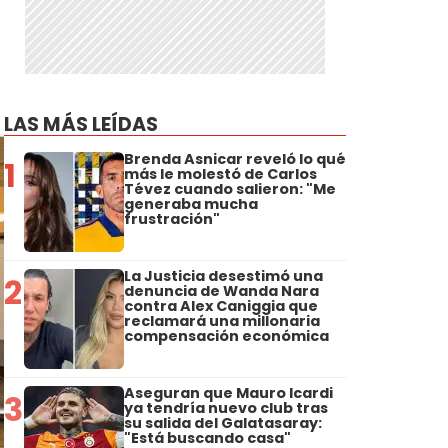
LAS MÁS LEÍDAS
Brenda Asnicar reveló lo qué
1
más le molestó de Carlos
Tévez cuando salieron: "Me
generaba mucha
frustración"
La Justicia desestimó una
2
denuncia de Wanda Nara
contra Alex Caniggia que
reclamará una millonaria
compensación económica
Aseguran que Mauro Icardi
3
ya tendría nuevo club tras
su salida del Galatasaray:
"Está buscando casa"