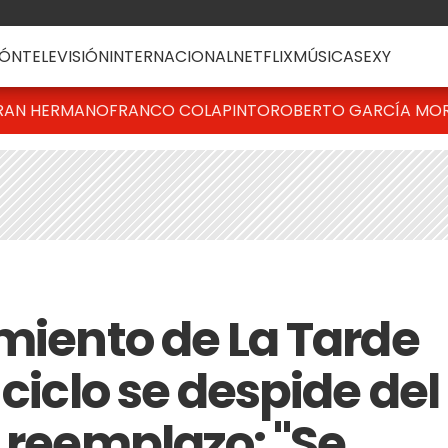
ÓN
TELEVISIÓN
INTERNACIONAL
NETFLIX
MÚSICA
SEXY
RAN HERMANO
FRANCO COLAPINTO
ROBERTO GARCÍA MO
amiento de La Tarde
 ciclo se despide del
 reemplazo: "Se