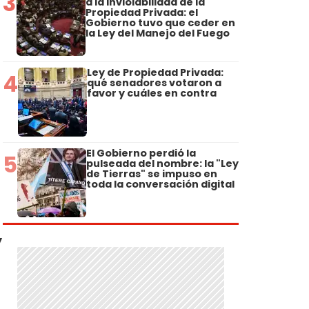
3
a la Inviolabilidad de la
Propiedad Privada: el
Gobierno tuvo que ceder en
la Ley del Manejo del Fuego
Ley de Propiedad Privada:
4
qué senadores votaron a
favor y cuáles en contra
El Gobierno perdió la
5
pulseada del nombre: la "Ley
de Tierras" se impuso en
toda la conversación digital
y