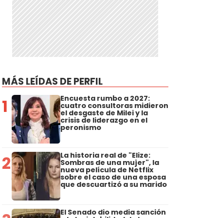
MÁS LEÍDAS DE PERFIL
Encuesta rumbo a 2027:
1
cuatro consultoras midieron
el desgaste de Milei y la
crisis de liderazgo en el
peronismo
La historia real de "Elize:
2
Sombras de una mujer", la
nueva película de Netflix
sobre el caso de una esposa
que descuartizó a su marido
El Senado dio media sanción