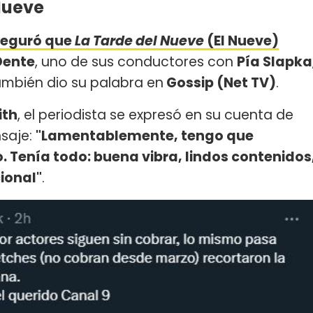
Nueve
seguró que
La Tarde del Nueve
(El Nueve)
Dente
, uno de sus conductores con
Pía Slapka
ambién dio su palabra en
Gossip (Net TV)
.
ith
, el periodista se expresó en su cuenta de
saje:
"Lamentablemente, tengo que
o. Tenía todo: buena vibra, lindos contenidos
ional"
.