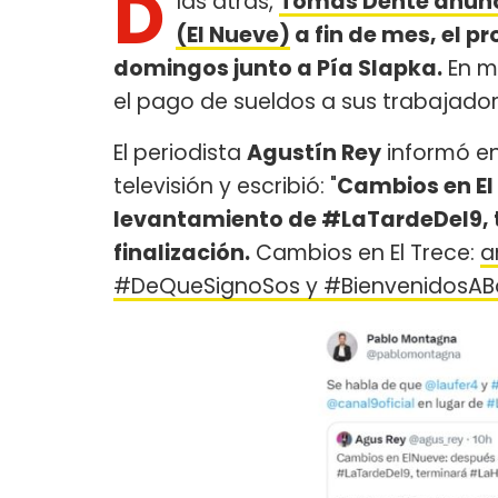
D
ías atrás,
Tomás Dente anunc
(El Nueve)
a fin de mes, el 
domingos junto a Pía Slapka.
En m
el pago de sueldos a sus trabajado
El periodista
Agustín Rey
informó en
televisión y escribió: "
Cambios en El
levantamiento de #LaTardeDel9, 
finalización.
Cambios en El Trece:
a
#DeQueSignoSos y #BienvenidosAB