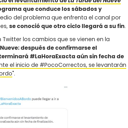
ió el levantamiento de
La Tarde del Nueve
programa que conduce los sábados y
edio del problema que enfrenta el canal por
res,
se conoció que otro ciclo llegará a su fin
.
 Twitter los cambios que se vienen en la
 Nueve: después de confirmarse el
terminará #LaHoraExacta aún sin fecha de
nte el inicio de #PocoCorrectos, se levantarán
ordo
".