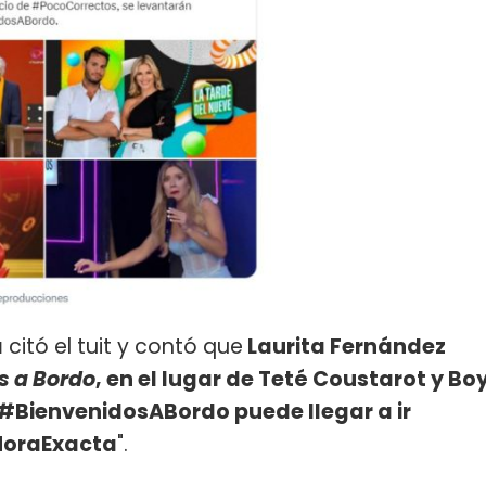
a
citó el tuit y contó que
Laurita Fernández
s a Bordo
, en el lugar de Teté Coustarot y Bo
 #BienvenidosABordo puede llegar a ir
HoraExacta
".