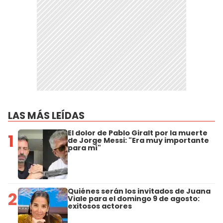
LAS MÁS LEÍDAS
El dolor de Pablo Giralt por la muerte
1
de Jorge Messi: "Era muy importante
para mí"
Quiénes serán los invitados de Juana
2
Viale para el domingo 9 de agosto:
exitosos actores