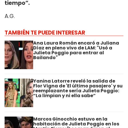
tiempo”.
A.G.
TAMBIÉN TE PUEDE INTERESAR
Ana Laura Román encaró a Juliana
Díaz en pleno vivo de LAM: "Usó a
Julieta Poggio para entrar al
Bailando"
Yanina Latorre reveló la salida de
Flor Vigna de 'El último pasajero' y su
reemplazante sería Julieta Poggio:
“La limpian y ni ella sabe”
Marcos Ginocchio estuvo en la
habitación de Julieta Poggio en los