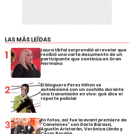
LAS MÁS LEÍDAS
Laura Ubfal sorprendió al revelar que
1
recibió una carta documento de un
participante que continúa en Gran
Hermano
El bloguero Perez Hilton se
2
autolesionó con un cuchillo durante
una transmisión en vivo: qué dice el
reporte policial
En fotos, así fue la avant premiere de
3
"Canelones" con Darío Barassi,
Agustín Aristarán, Verónica Llinás y
César Bordón