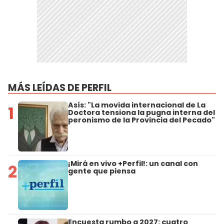
MÁS LEÍDAS DE PERFIL
Asís: "La movida internacional de La
1
Doctora tensiona la pugna interna del
peronismo de la Provincia del Pecado"
¡Mirá en vivo +Perfil!: un canal con
2
gente que piensa
Encuesta rumbo a 2027: cuatro