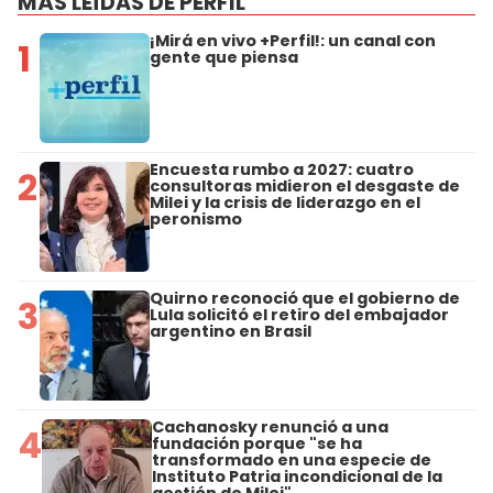
MÁS LEÍDAS DE PERFIL
¡Mirá en vivo +Perfil!: un canal con
1
gente que piensa
Encuesta rumbo a 2027: cuatro
2
consultoras midieron el desgaste de
Milei y la crisis de liderazgo en el
peronismo
Quirno reconoció que el gobierno de
3
Lula solicitó el retiro del embajador
argentino en Brasil
Cachanosky renunció a una
4
fundación porque "se ha
transformado en una especie de
Instituto Patria incondicional de la
gestión de Milei"