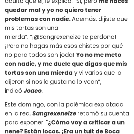
adulto que él, le explicó: “Sí, pero
me haces
quedar mal y yo no quiero tener
problemas con nadie.
Además, dijiste que
mis tortas son una
mierda”. “¡@Sangrexeneize te perdono!
¡Pero no hagas más esos chistes por qué
no para todos son joda!
Yo no me meto
con nadie, y me duele que digas que mis
tortas son una mierda
y vi varios que lo
dijeron si nos le gusta no lo vean”,
indicó
Joaco
.
Este domingo, con la polémica explotada
en la red,
Sangrexeneize
retomó su cuenta
para exponer: "
¿Cómo voy a criticar a un
nene? Están locos. ¡Era un tuit de Boca