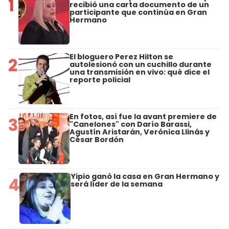
1
recibió una carta documento de un
participante que continúa en Gran
Hermano
El bloguero Perez Hilton se
2
autolesionó con un cuchillo durante
una transmisión en vivo: qué dice el
reporte policial
En fotos, así fue la avant premiere de
3
"Canelones" con Darío Barassi,
Agustín Aristarán, Verónica Llinás y
César Bordón
Yipio ganó la casa en Gran Hermano y
4
será líder de la semana