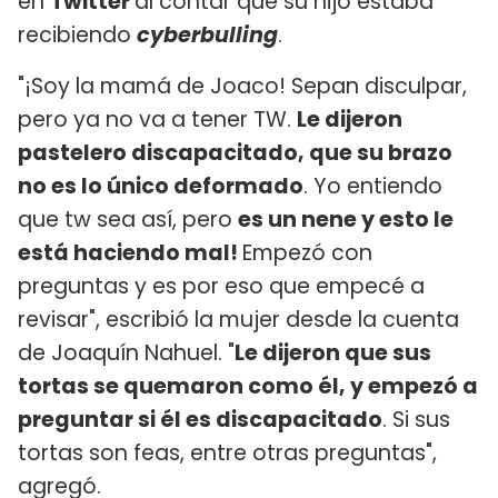
en
Twitter
al contar que su hijo estaba
recibiendo
cyberbulling
.
"¡Soy la mamá de Joaco! Sepan disculpar,
pero ya no va a tener TW.
Le dijeron
pastelero discapacitado, que su brazo
no es lo único deformado
. Yo entiendo
que tw sea así, pero
es un nene y esto le
está haciendo mal!
Empezó con
preguntas y es por eso que empecé a
revisar", escribió la mujer desde la cuenta
de Joaquín Nahuel. "
Le dijeron que sus
tortas se quemaron como él, y empezó a
preguntar si él es discapacitado
. Si sus
tortas son feas, entre otras preguntas",
agregó.