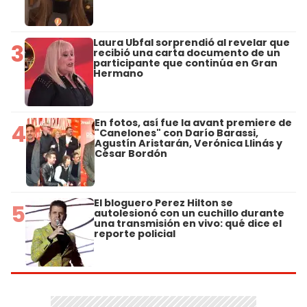
Laura Ubfal sorprendió al revelar que
3
recibió una carta documento de un
participante que continúa en Gran
Hermano
En fotos, así fue la avant premiere de
4
"Canelones" con Darío Barassi,
Agustín Aristarán, Verónica Llinás y
César Bordón
El bloguero Perez Hilton se
5
autolesionó con un cuchillo durante
una transmisión en vivo: qué dice el
reporte policial