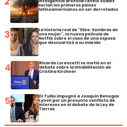
2
inteligencia artificial reveló cuáles
serían los primeros países
latinoamericanos en ser derrotados
La historia real de "Elize: Sombras de
3
una mujer", la nueva película de
Netflix sobre el caso de una esposa
que descuartizó a su marido
Ricardo Lorenzetti se metió en el
4
debate sobre la inhabilitación de
Cristina Kirchner
Di Tullio impugnó a Joaquín Benegas
5
Lynch por un presunto conflicto de
intereses en el debate de la Ley de
Tierras