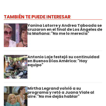
TAMBIÉN TE PUEDE INTERESAR
Yanina Latorre y Andrea Taboada se
cruzaron en el final de Los Ángeles de
la Mañana: "No me lo merecía"
Antonio Laje festejó su continuidad
en Buenos Días América: "Hay
equipo"
Mirtha Legrand volvió a su
programa y retó a Juana Viale al
aire: "No me dejás hablar"