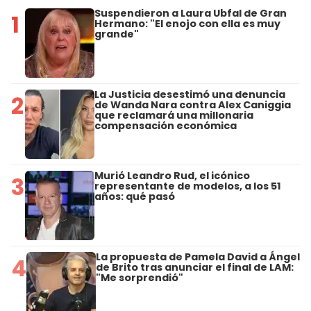
Suspendieron a Laura Ubfal de Gran
1
Hermano: "El enojo con ella es muy
grande"
La Justicia desestimó una denuncia
2
de Wanda Nara contra Alex Caniggia
que reclamará una millonaria
compensación económica
Murió Leandro Rud, el icónico
3
representante de modelos, a los 51
años: qué pasó
La propuesta de Pamela David a Ángel
4
de Brito tras anunciar el final de LAM:
"Me sorprendió"