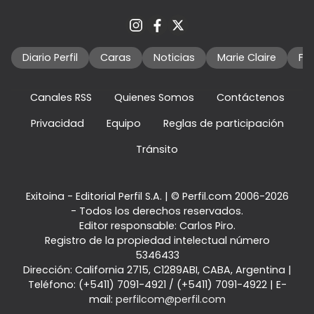
Diario Perfil
Caras
Noticias
Marie Claire
Fo
Canales RSS
Quienes Somos
Contáctenos
Privacidad
Equipo
Reglas de participación
Tránsito
Exitoina - Editorial Perfil S.A.
| © Perfil.com 2006-2026
- Todos los derechos reservados.
Editor responsable: Carlos Piro.
Registro de la propiedad intelectual número
5346433
Dirección:
California 2715
,
C1289ABI
,
CABA, Argentina
|
Teléfono:
(+5411) 7091-4921
/
(+5411) 7091-4922
| E-
mail:
perfilcom@perfil.com