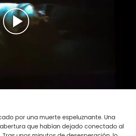
rcado por una muerte espeluznante. Una
 abertura que habían dejado conectado al
. Tras unos minutos de desesperación, lo