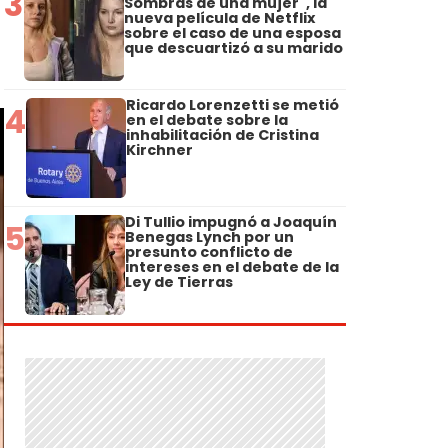
3
Sombras de una mujer", la
nueva película de Netflix
sobre el caso de una esposa
que descuartizó a su marido
Ricardo Lorenzetti se metió
4
en el debate sobre la
inhabilitación de Cristina
Kirchner
Di Tullio impugnó a Joaquín
5
Benegas Lynch por un
presunto conflicto de
intereses en el debate de la
Ley de Tierras