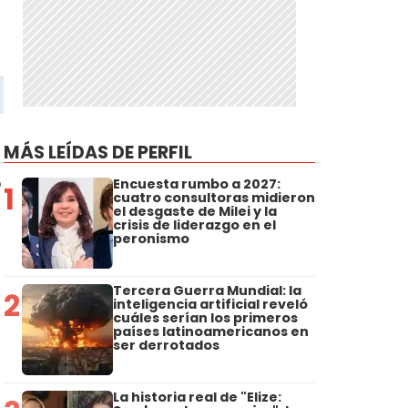
MÁS LEÍDAS DE PERFIL
o
Encuesta rumbo a 2027:
1
cuatro consultoras midieron
el desgaste de Milei y la
crisis de liderazgo en el
peronismo
Tercera Guerra Mundial: la
2
inteligencia artificial reveló
cuáles serían los primeros
países latinoamericanos en
ser derrotados
La historia real de "Elize: