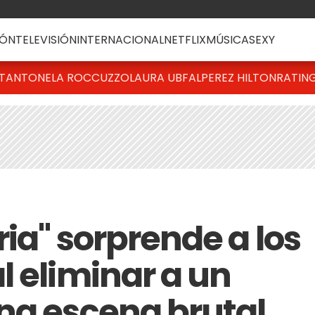
ÓN
TELEVISIÓN
INTERNACIONAL
NETFLIX
MÚSICA
SEXY
T
ANTONELA ROCCUZZO
LAURA UBFAL
PEREZ HILTON
RATIN
ria" sorprende a los
l eliminar a un
na escena brutal