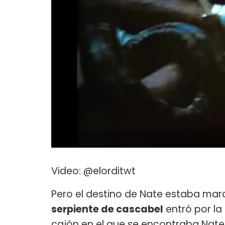
Video: @elorditwt
Pero el destino de Nate estaba ma
serpiente de cascabel
entró por la
cajón en el que se encontraba Nate