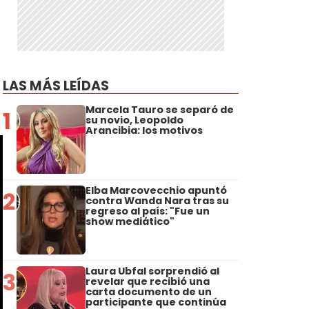
LAS MÁS LEÍDAS
Marcela Tauro se separó de
1
su novio, Leopoldo
Arancibia: los motivos
Elba Marcovecchio apuntó
2
contra Wanda Nara tras su
regreso al país: "Fue un
show mediático"
Laura Ubfal sorprendió al
3
revelar que recibió una
carta documento de un
participante que continúa