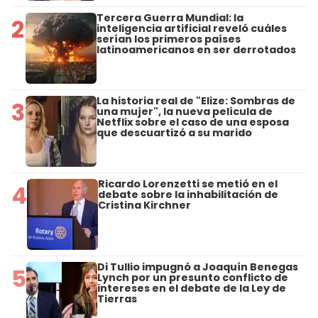
Tercera Guerra Mundial: la
2
inteligencia artificial reveló cuáles
serían los primeros países
latinoamericanos en ser derrotados
La historia real de "Elize: Sombras de
3
una mujer", la nueva película de
Netflix sobre el caso de una esposa
que descuartizó a su marido
Ricardo Lorenzetti se metió en el
4
debate sobre la inhabilitación de
Cristina Kirchner
Di Tullio impugnó a Joaquín Benegas
5
Lynch por un presunto conflicto de
intereses en el debate de la Ley de
Tierras