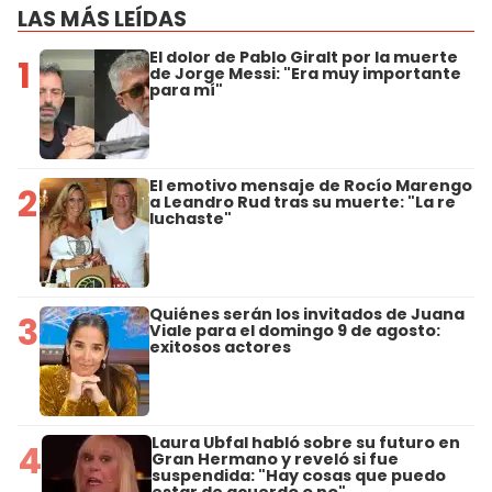
LAS MÁS LEÍDAS
El dolor de Pablo Giralt por la muerte
1
de Jorge Messi: "Era muy importante
para mí"
El emotivo mensaje de Rocío Marengo
2
a Leandro Rud tras su muerte: "La re
luchaste"
Quiénes serán los invitados de Juana
3
Viale para el domingo 9 de agosto:
exitosos actores
Laura Ubfal habló sobre su futuro en
4
Gran Hermano y reveló si fue
suspendida: "Hay cosas que puedo
estar de acuerdo o no"