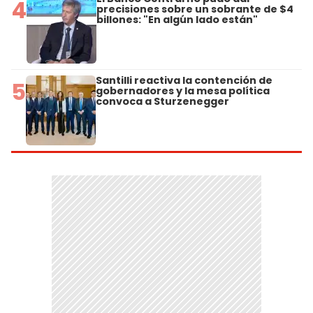
4
precisiones sobre un sobrante de $4
billones: "En algún lado están"
Santilli reactiva la contención de
5
gobernadores y la mesa política
convoca a Sturzenegger