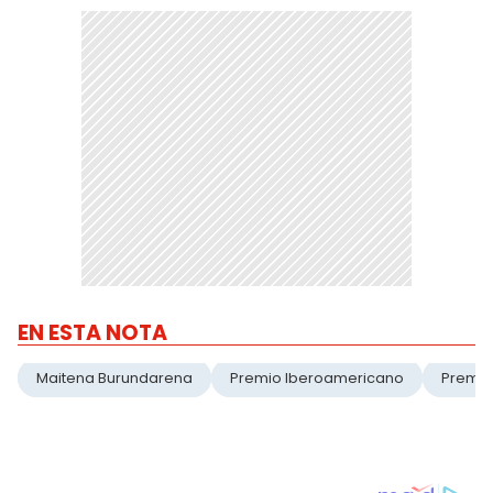
EN ESTA NOTA
Maitena Burundarena
Premio Iberoamericano
Premi