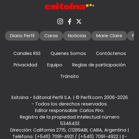
Diario Perfil
Caras
Noticias
Marie Claire
Fo
Canales RSS
Quienes Somos
Contáctenos
Privacidad
Equipo
Reglas de participación
Tránsito
Exitoina - Editorial Perfil S.A.
| © Perfil.com 2006-2026
- Todos los derechos reservados.
Editor responsable: Carlos Piro.
Registro de la propiedad intelectual número
5346433
Dirección:
California 2715
,
C1289ABI
,
CABA, Argentina
|
Teléfono:
(+5411) 7091-4921
/
(+5411) 7091-4922
| E-