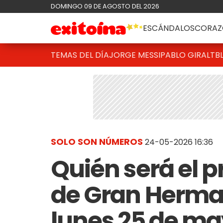
DOMINGO 09 DE AGOSTO DEL 2026
ESCÁNDALOS
CORAZ
TEMAS DEL DÍA
JORGE MESSI
PABLO GIRALT
B
SOLO SON NÚMEROS
24-05-2026 16:36
Quién será el 
de Gran Herman
lunes 25 de ma