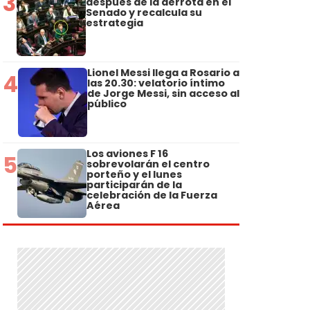
3
después de la derrota en el
Senado y recalcula su
estrategia
Lionel Messi llega a Rosario a
4
las 20.30: velatorio íntimo
de Jorge Messi, sin acceso al
público
Los aviones F 16
5
sobrevolarán el centro
porteño y el lunes
participarán de la
celebración de la Fuerza
Aérea