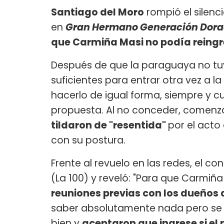
Santiago del Moro
rompió el silenc
en
Gran Hermano Generación Dor
que Carmiña Masi no podía reingr
Después de que la paraguaya no tuv
suficientes para entrar otra vez a 
hacerlo de igual forma, siempre y
propuesta. Al no conceder, comenz
tildaron de "resentida"
por el acto
con su postura.
Frente al revuelo en las redes, el 
(La 100) y reveló: "Para que Carmiñ
reuniones previas con los dueños 
saber absolutamente nada pero se l
bien y
aceptaron que ingrese si el 