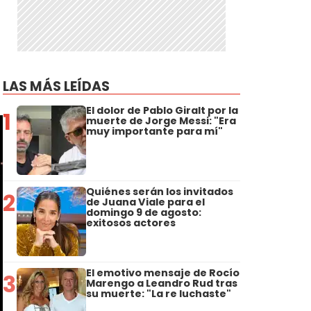
LAS MÁS LEÍDAS
El dolor de Pablo Giralt por la
1
muerte de Jorge Messi: "Era
muy importante para mí"
Quiénes serán los invitados
2
de Juana Viale para el
domingo 9 de agosto:
exitosos actores
El emotivo mensaje de Rocío
3
Marengo a Leandro Rud tras
su muerte: "La re luchaste"