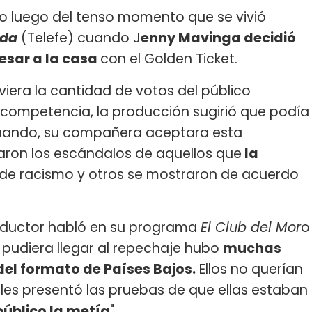
io luego del tenso momento que se vivió
ada
(Telefe) cuando J
enny Mavinga decidió
esar a la casa
con el Golden Ticket.
iera la cantidad de votos del público
la competencia, la producción sugirió que podía
 cuando, su compañera aceptara esta
aron los escándalos de aquellos que
la
 de racismo y otros se mostraron de acuerdo
conductor habló en su programa
El Club del Mor
o
a pudiera llegar al repechaje hubo
muchas
del formato de Países Bajos.
Ellos no querían
es presentó las pruebas de que ellas estaban
público la metía
".