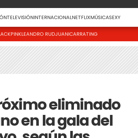
ÓN
TELEVISIÓN
INTERNACIONAL
NETFLIX
MÚSICA
SEXY
LACKPINK
LEANDRO RUD
JUANICAR
RATING
próximo eliminado
o en la gala del
yo, según las