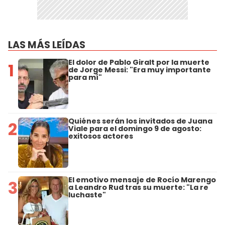
LAS MÁS LEÍDAS
El dolor de Pablo Giralt por la muerte
1
de Jorge Messi: "Era muy importante
para mí"
Quiénes serán los invitados de Juana
2
Viale para el domingo 9 de agosto:
exitosos actores
El emotivo mensaje de Rocío Marengo
3
a Leandro Rud tras su muerte: "La re
luchaste"