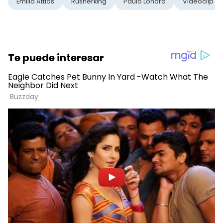
Emilia Attias
Rusherking
Paulo Londra
Videoclip