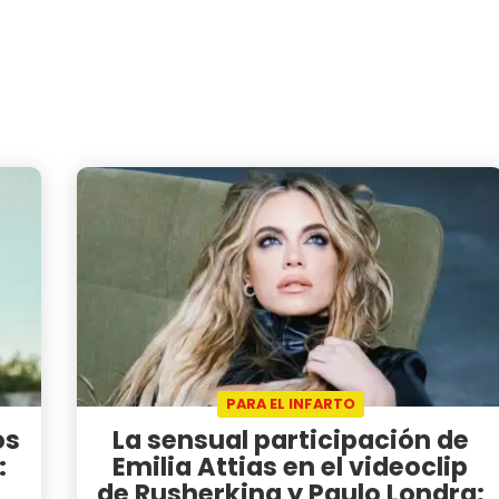
PARA EL INFARTO
os
La sensual participación de
:
Emilia Attias en el videoclip
de Rusherking y Paulo Londra: