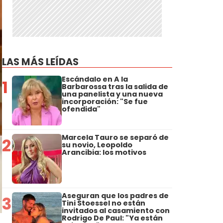
LAS MÁS LEÍDAS
Escándalo en A la
1
Barbarossa tras la salida de
una panelista y una nueva
incorporación: "Se fue
ofendida"
Marcela Tauro se separó de
2
su novio, Leopoldo
Arancibia: los motivos
Aseguran que los padres de
3
Tini Stoessel no están
invitados al casamiento con
Rodrigo De Paul: "Ya están