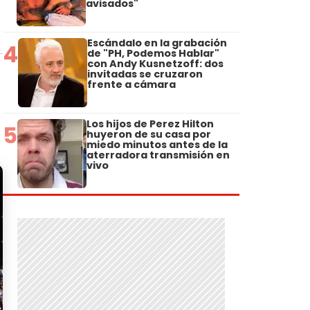
avisados"
Escándalo en la grabación
4
de "PH, Podemos Hablar"
con Andy Kusnetzoff: dos
invitadas se cruzaron
frente a cámara
Los hijos de Perez Hilton
5
huyeron de su casa por
miedo minutos antes de la
aterradora transmisión en
vivo