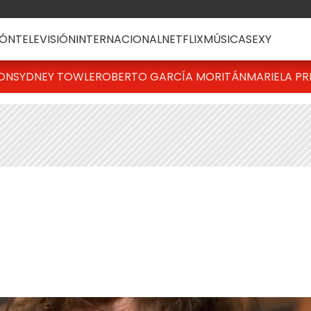
ÓN
TELEVISIÓN
INTERNACIONAL
NETFLIX
MÚSICA
SEXY
TON
SYDNEY TOWLE
ROBERTO GARCÍA MORITÁN
MARIELA PR