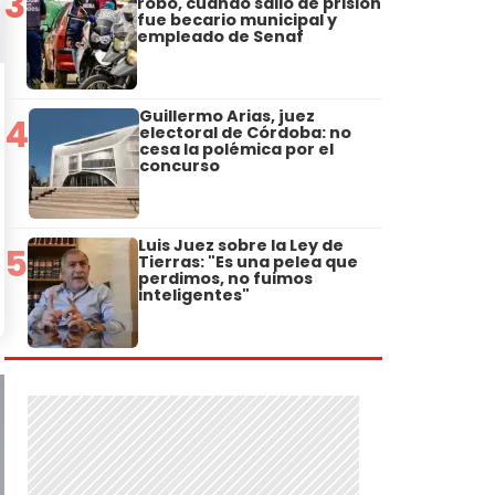
3
robo, cuando salió de prisión
fue becario municipal y
empleado de Senaf
Guillermo Arias, juez
4
electoral de Córdoba: no
cesa la polémica por el
concurso
Luis Juez sobre la Ley de
5
Tierras: "Es una pelea que
perdimos, no fuimos
inteligentes"