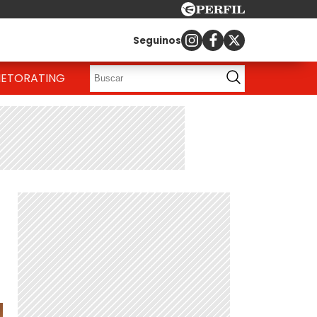
Seguinos
IETO
RATING