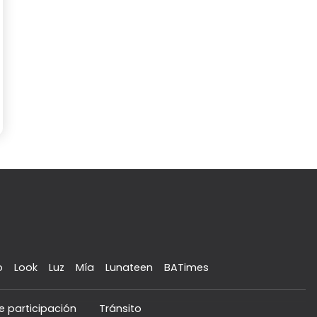
o
Look
Luz
Mía
Lunateen
BATimes
e participación
Tránsito