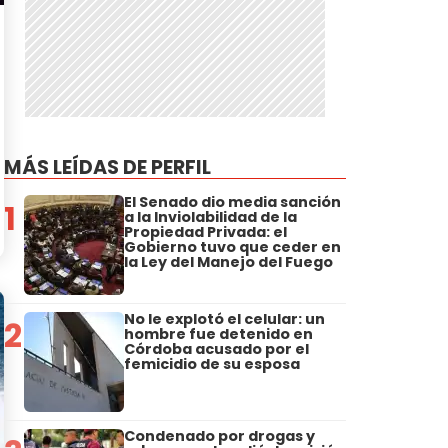
MÁS LEÍDAS DE PERFIL
El Senado dio media sanción
1
a la Inviolabilidad de la
Propiedad Privada: el
Gobierno tuvo que ceder en
la Ley del Manejo del Fuego
No le explotó el celular: un
2
hombre fue detenido en
Córdoba acusado por el
femicidio de su esposa
Condenado por drogas y