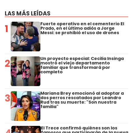
LAS MÁS LEÍDAS
Fuerte operativo en el cementerio El
1
Prado, en el último adiós a Jorge
Messi: se prohibió el uso de drones
Un proyecto especial: Cecilia Insinga
2
mostró el viejo departamento
familiar que transformará por
completo
Mariana Brey emocionó al adoptar a
3
dos perros rescatados por Leandro
Rud tras su muerte: "Son nuestra
familia"
El Trece confirmó quiénes son los
4
famosos que participarán de la nueva