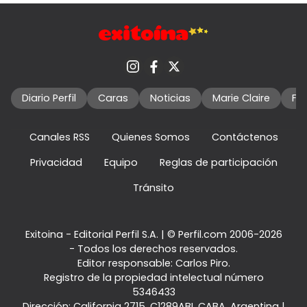
Diario Perfil
Caras
Noticias
Marie Claire
Fo
Canales RSS
Quienes Somos
Contáctenos
Privacidad
Equipo
Reglas de participación
Tránsito
Exitoina - Editorial Perfil S.A.
| © Perfil.com 2006-2026
- Todos los derechos reservados.
Editor responsable: Carlos Piro.
Registro de la propiedad intelectual número
5346433
Dirección:
California 2715
,
C1289ABI
,
CABA, Argentina
|