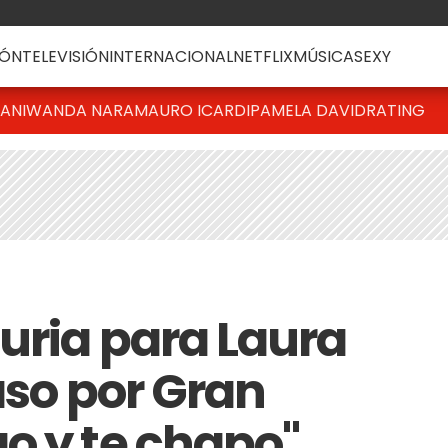
ÓN
TELEVISIÓN
INTERNACIONAL
NETFLIX
MÚSICA
SEXY
IANI
WANDA NARA
MAURO ICARDI
PAMELA DAVID
RATING
Furia para Laura
aso por Gran
o y te chapo"