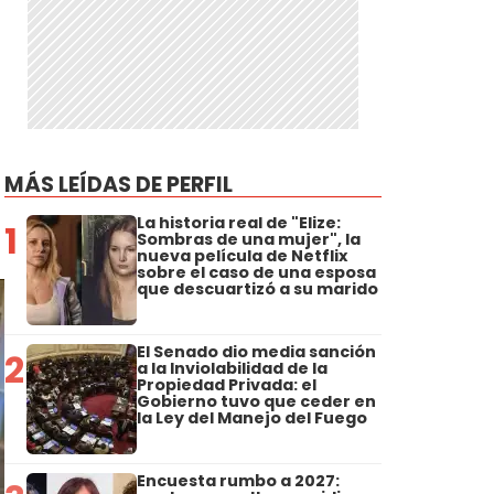
MÁS LEÍDAS DE PERFIL
La historia real de "Elize:
1
Sombras de una mujer", la
nueva película de Netflix
sobre el caso de una esposa
que descuartizó a su marido
El Senado dio media sanción
2
a la Inviolabilidad de la
Propiedad Privada: el
Gobierno tuvo que ceder en
la Ley del Manejo del Fuego
Encuesta rumbo a 2027: