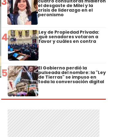
3
cuatro consultoras midieron
el desgaste de Milei y la
crisis de liderazgo en el
peronismo
Ley de Propiedad Privada:
4
qué senadores votaron a
favor y cuáles en contra
El Gobierno perdió la
5
pulseada del nombre: la "Ley
de Tierras" se impuso en
toda la conversación digital