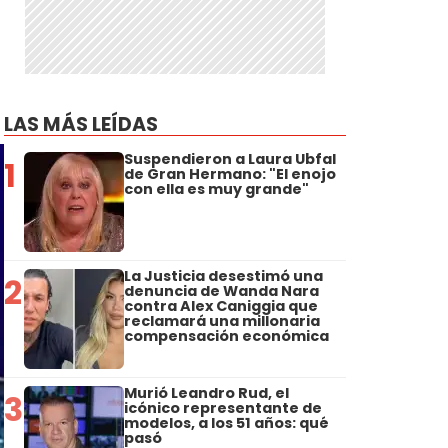
LAS MÁS LEÍDAS
Suspendieron a Laura Ubfal
1
de Gran Hermano: "El enojo
con ella es muy grande"
La Justicia desestimó una
2
denuncia de Wanda Nara
contra Alex Caniggia que
reclamará una millonaria
compensación económica
Murió Leandro Rud, el
3
icónico representante de
modelos, a los 51 años: qué
pasó