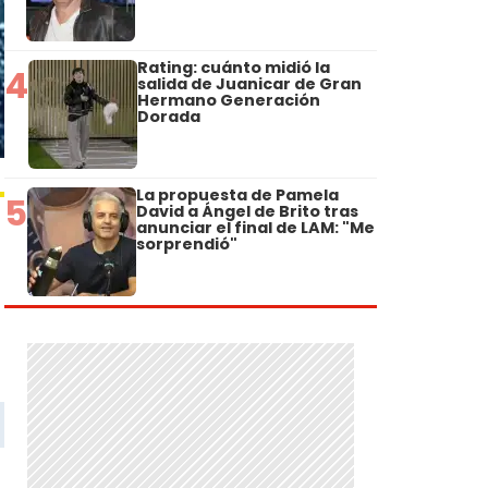
Rating: cuánto midió la
4
salida de Juanicar de Gran
Hermano Generación
Dorada
La propuesta de Pamela
5
David a Ángel de Brito tras
anunciar el final de LAM: "Me
sorprendió"