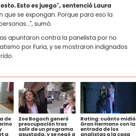
 esto. Esto es juego", sentenció Laura
n que se expongan. Porque para eso la
personas...", sumó.
tas apuntaron contra la panelista por no
anatismo por Furia, y se mostraron indignados
rido.
da de
Zoe Bogach generó
Rating: cuánto midió
erino
preocupación tras
Gran Hermano con la
y
salir de un programa
entrada de los
t a
asustada, y se negó a
analistas a la casa