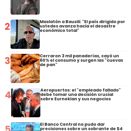
Maslatón a Bausili: "El país dirigido por
2
ustedes avanza hacia el desastre
económico total"
Cerraron 3 mil panaderías, cayó un
3
60% el consumo y surgen las "cuevas
de pan"
Aeropuertos: el "empleado fallado"
4
debe tomar una decisión crucial
sobre Eurnekian y sus negocios
El Banco Central no pudo dar
5
precisiones sobre un sobrante de $4