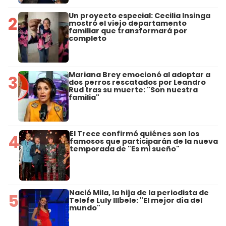
Un proyecto especial: Cecilia Insinga
2
mostró el viejo departamento
familiar que transformará por
completo
Mariana Brey emocionó al adoptar a
3
dos perros rescatados por Leandro
Rud tras su muerte: "Son nuestra
familia"
El Trece confirmó quiénes son los
4
famosos que participarán de la nueva
temporada de "Es mi sueño"
Nació Mila, la hija de la periodista de
5
Telefe Luly Illbele: "El mejor día del
mundo"