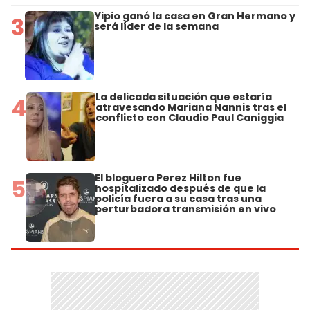
Yipio ganó la casa en Gran Hermano y
3
será líder de la semana
La delicada situación que estaría
4
atravesando Mariana Nannis tras el
conflicto con Claudio Paul Caniggia
El bloguero Perez Hilton fue
5
hospitalizado después de que la
policía fuera a su casa tras una
perturbadora transmisión en vivo