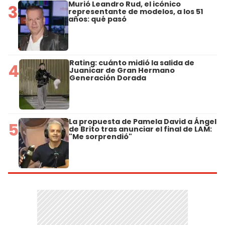
Murió Leandro Rud, el icónico
3
representante de modelos, a los 51
años: qué pasó
Rating: cuánto midió la salida de
4
Juanicar de Gran Hermano
Generación Dorada
La propuesta de Pamela David a Ángel
5
de Brito tras anunciar el final de LAM:
"Me sorprendió"