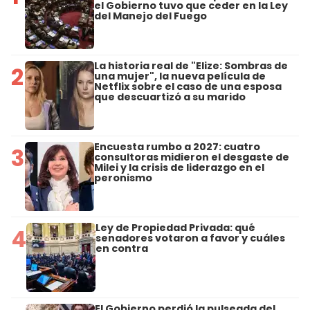
el Gobierno tuvo que ceder en la Ley
del Manejo del Fuego
La historia real de "Elize: Sombras de
2
una mujer", la nueva película de
Netflix sobre el caso de una esposa
que descuartizó a su marido
Encuesta rumbo a 2027: cuatro
3
consultoras midieron el desgaste de
Milei y la crisis de liderazgo en el
peronismo
Ley de Propiedad Privada: qué
4
senadores votaron a favor y cuáles
en contra
El Gobierno perdió la pulseada del