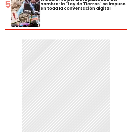
5
nombre: la "Ley de Tierras" se impuso
en toda la conversación digital