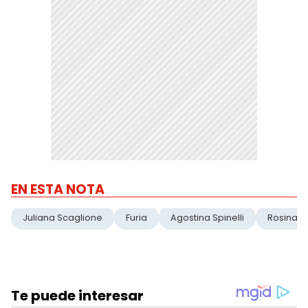
EN ESTA NOTA
Juliana Scaglione
Furia
Agostina Spinelli
Rosina B