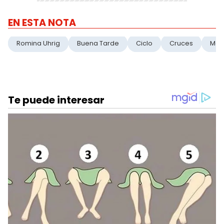
EN ESTA NOTA
Romina Uhrig
Buena Tarde
Ciclo
Cruces
Ment