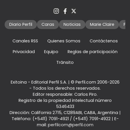
Diario Perfil
Caras
Noticias
Marie Claire
Fo
Canales RSS
Quienes Somos
Contáctenos
Privacidad
Equipo
Reglas de participación
Tránsito
Exitoina - Editorial Perfil S.A.
| © Perfil.com 2006-2026
- Todos los derechos reservados.
Editor responsable: Carlos Piro.
Registro de la propiedad intelectual número
5346433
Dirección:
California 2715
,
C1289ABI
,
CABA, Argentina
|
Teléfono:
(+5411) 7091-4921
/
(+5411) 7091-4922
| E-
mail:
perfilcom@perfil.com