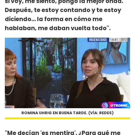
si voy, me siento, pongo la mejor onda.
Después, te estoy contando y te estoy
diciendo... la forma en cómo me
hablaban, me daban vuelta todo".
ROMINA UHRIG EN BUENA TARDE. (VÍA: REDES)
"Me decían 'es mentira'. ¿Para qué me