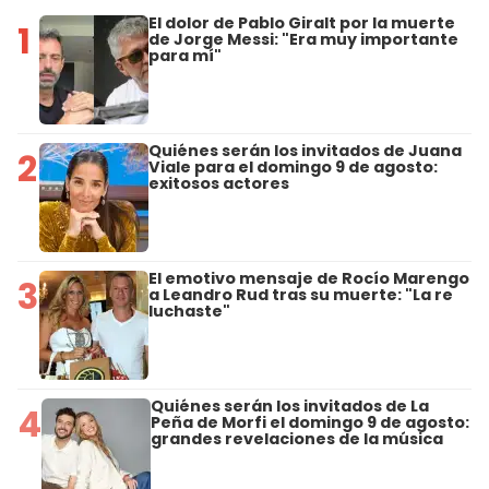
El dolor de Pablo Giralt por la muerte
1
de Jorge Messi: "Era muy importante
para mí"
Quiénes serán los invitados de Juana
2
Viale para el domingo 9 de agosto:
exitosos actores
El emotivo mensaje de Rocío Marengo
3
a Leandro Rud tras su muerte: "La re
luchaste"
Quiénes serán los invitados de La
4
Peña de Morfi el domingo 9 de agosto:
grandes revelaciones de la música