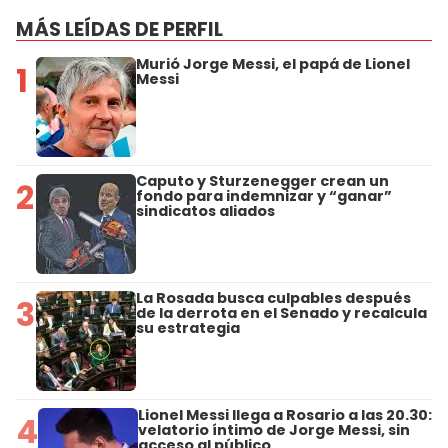
MÁS LEÍDAS DE PERFIL
Murió Jorge Messi, el papá de Lionel
1
Messi
Caputo y Sturzenegger crean un
2
fondo para indemnizar y “ganar”
sindicatos aliados
La Rosada busca culpables después
3
de la derrota en el Senado y recalcula
su estrategia
Lionel Messi llega a Rosario a las 20.30:
4
velatorio íntimo de Jorge Messi, sin
acceso al público