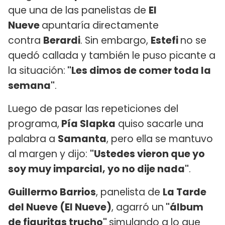
que una de las panelistas de
El
Nueve
apuntaría directamente
contra
Berardi
. Sin embargo,
Estefi
no se
quedó callada y también le puso picante a
la situación:
"Les dimos de comer toda la
semana"
.
Luego de pasar las repeticiones del
programa,
Pía Slapka
quiso sacarle una
palabra a
Samanta
, pero ella se mantuvo
al margen y dijo:
"Ustedes vieron que yo
soy muy imparcial, yo no dije nada"
.
Guillermo Barrios
, panelista de
La Tarde
del Nueve (El Nueve)
, agarró un
"álbum
de figuritas trucho"
simulando a lo que