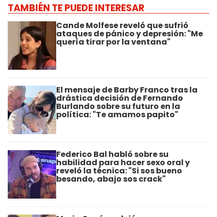
TAMBIÉN TE PUEDE INTERESAR
Cande Molfese reveló que sufrió
ataques de pánico y depresión: "Me
quería tirar por la ventana"
El mensaje de Barby Franco tras la
drástica decisión de Fernando
Burlando sobre su futuro en la
política: "Te amamos papito"
Federico Bal habló sobre su
habilidad para hacer sexo oral y
reveló la técnica: "Si sos bueno
besando, abajo sos crack"