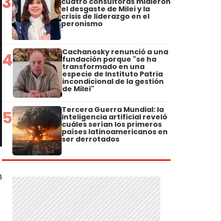
3
cuatro consultoras midieron
el desgaste de Milei y la
crisis de liderazgo en el
peronismo
Cachanosky renunció a una
4
fundación porque "se ha
transformado en una
especie de Instituto Patria
incondicional de la gestión
de Milei"
Tercera Guerra Mundial: la
5
inteligencia artificial reveló
cuáles serían los primeros
países latinoamericanos en
ser derrotados
n