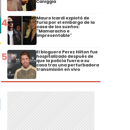
Caniggia
Mauro Icardi explotó de
4
furia por el embargo de la
casa de los sueños:
"Mamaracho e
impresentable"
El bloguero Perez Hilton fue
5
hospitalizado después de
que la policía fuera a su
casa tras una perturbadora
transmisión en vivo