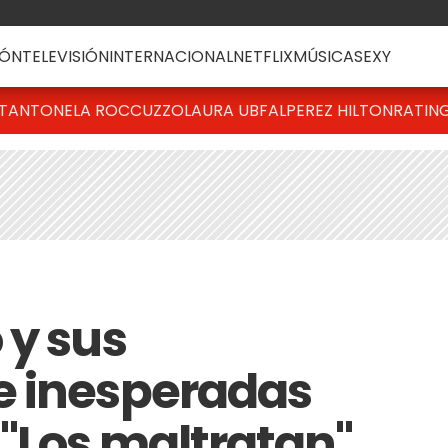
ÓN
TELEVISIÓN
INTERNACIONAL
NETFLIX
MÚSICA
SEXY
T
ANTONELA ROCCUZZO
LAURA UBFAL
PEREZ HILTON
RATIN
 y sus
e inesperadas
 "Los maltratan"