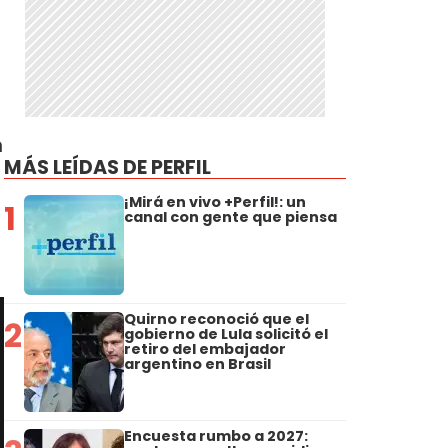
n
MÁS LEÍDAS DE PERFIL
¡Mirá en vivo +Perfil!: un
1
canal con gente que piensa
Quirno reconoció que el
2
gobierno de Lula solicitó el
retiro del embajador
argentino en Brasil
Encuesta rumbo a 2027: