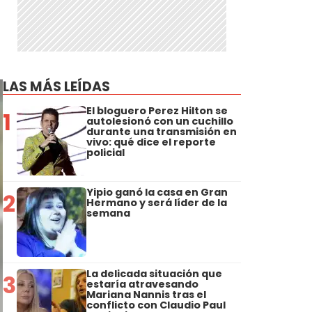
LAS MÁS LEÍDAS
El bloguero Perez Hilton se
1
autolesionó con un cuchillo
durante una transmisión en
vivo: qué dice el reporte
policial
Yipio ganó la casa en Gran
2
Hermano y será líder de la
semana
La delicada situación que
3
estaría atravesando
Mariana Nannis tras el
conflicto con Claudio Paul