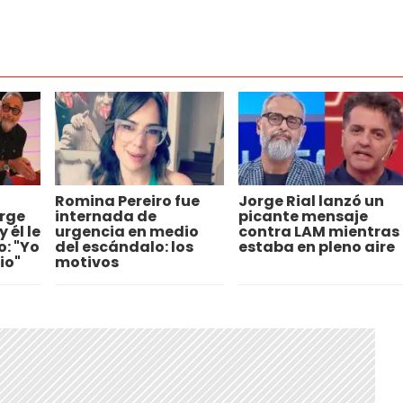
Romina Pereiro fue
Jorge Rial lanzó un
rge
internada de
picante mensaje
 él le
urgencia en medio
contra LAM mientras
o: "Yo
del escándalo: los
estaba en pleno aire
io"
motivos