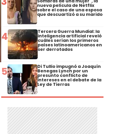
3
Sombras de una mujer", la
nueva película de Netflix
sobre el caso de una esposa
que descuartizó a su marido
Tercera Guerra Mundial: la
4
inteligencia artificial reveló
cuáles serían los primeros
países latinoamericanos en
ser derrotados
Di Tullio impugnó a Joaquín
5
Benegas Lynch por un
presunto conflicto de
intereses en el debate de la
Ley de Tierras