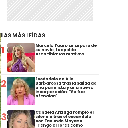
LAS MÁS LEÍDAS
Marcela Tauro se separó de
1
su novio, Leopoldo
Arancibia: los motivos
Escándalo en A la
2
Barbarossa tras la salida de
una panelista y una nueva
incorporación: "Se fue
ofendida"
Candela Arizaga rompió el
3
silencio tras el escándalo
con Facundo Moyano:
"Tengo errores como