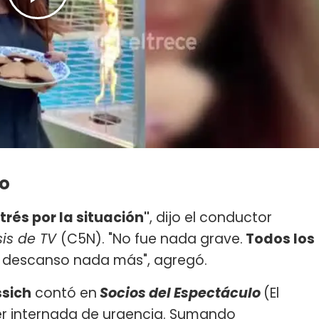
ro
rés por la situación"
, dijo el conductor
is de TV
(C5N). "No fue nada grave.
Todos los
descanso nada más", agregó.
ssich
contó en
Socios del Espectáculo
(El
r internada de urgencia. Sumando