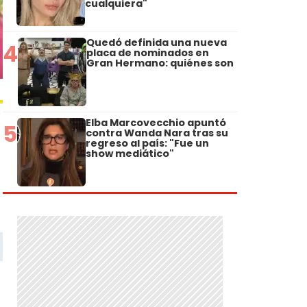
cualquiera"
Quedó definida una nueva
4
placa de nominados en
Gran Hermano: quiénes son
Elba Marcovecchio apuntó
5
contra Wanda Nara tras su
regreso al país: "Fue un
show mediático"