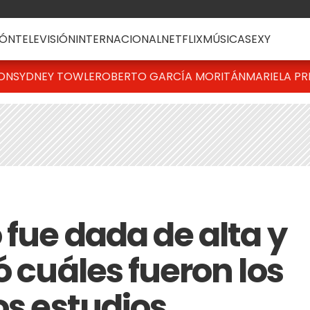
ÓN
TELEVISIÓN
INTERNACIONAL
NETFLIX
MÚSICA
SEXY
TON
SYDNEY TOWLE
ROBERTO GARCÍA MORITÁN
MARIELA PR
fue dada de alta y
ó cuáles fueron los
os estudios