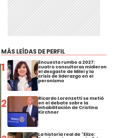
MÁS LEÍDAS DE PERFIL
Encuesta rumbo a 2027:
1
cuatro consultoras midieron
el desgaste de Milei y la
crisis de liderazgo en el
peronismo
Ricardo Lorenzetti se metió
2
en el debate sobre la
inhabilitación de Cristina
Kirchner
La historia real de "Elize: