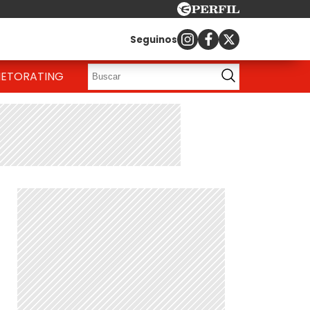
Seguinos
IETO
RATING