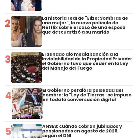
La historia real de "Elize: Sombras de
2
una mujer", la nueva película de
Netflix sobre el caso de una esposa
que descuartizó a su marido
El Senado dio media sanción a la
3
Inviolabilidad de la Propiedad Privada:
el Gobierno tuvo que ceder en la Ley
del Manejo del Fuego
El Gobierno perdió la pulseada del
4
nombre: la "Ley de Tierras" se impuso
en toda la conversación digital
ANSES: cuándo cobran jubilados y
5
pensionados en agosto de 2026,
según el DNI