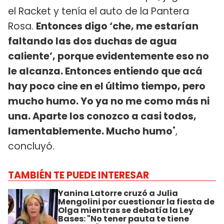
el Racket y tenía el auto de la Pantera
Rosa.
Entonces digo ‘che, me estarían
faltando las dos duchas de agua
caliente’, porque evidentemente eso no
le alcanza. Entonces entiendo que acá
hay poco cine en el último tiempo, pero
mucho humo. Yo ya no me como más ni
una. Aparte los conozco a casi todos,
lamentablemente. Mucho humo
",
concluyó.
TAMBIÉN TE PUEDE INTERESAR
Yanina Latorre cruzó a Julia
Mengolini por cuestionar la fiesta de
Olga mientras se debatía la Ley
Bases: "No tener pauta te tiene