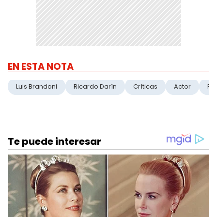
EN ESTA NOTA
Luis Brandoni
Ricardo Darín
Críticas
Actor
Pel