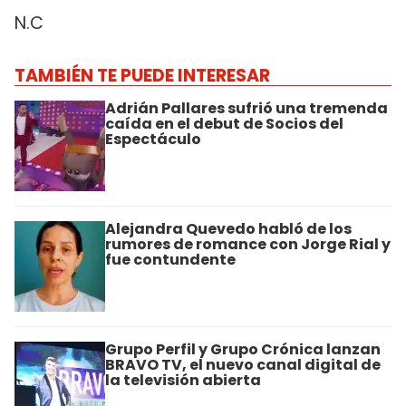
N.C
TAMBIÉN TE PUEDE INTERESAR
Adrián Pallares sufrió una tremenda
caída en el debut de Socios del
Espectáculo
Alejandra Quevedo habló de los
rumores de romance con Jorge Rial y
fue contundente
Grupo Perfil y Grupo Crónica lanzan
BRAVO TV, el nuevo canal digital de
la televisión abierta