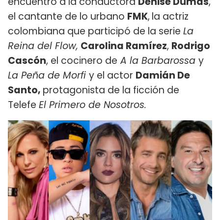
encuentro a la conductora
Denise Dumas
,
el cantante de lo urbano
FMK
,
la actriz
colombiana que participó de la serie
La
Reina del Flow,
Carolina Ramírez
,
Rodrigo
Cascón
, el cocinero de
A la Barbarossa
y
La Peña de Morfi
y el actor
Damián De
Santo,
protagonista de la ficción de
Telefe
El Primero de Nosotros.