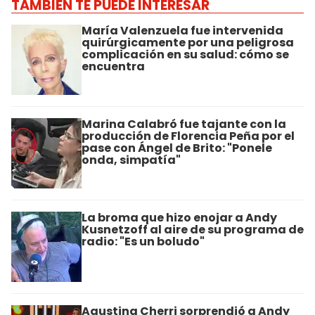
TAMBIÉN TE PUEDE INTERESAR
María Valenzuela fue intervenida
quirúrgicamente por una peligrosa
complicación en su salud: cómo se
encuentra
Marina Calabró fue tajante con la
producción de Florencia Peña por el
pase con Ángel de Brito: "Ponele
onda, simpatía"
La broma que hizo enojar a Andy
Kusnetzoff al aire de su programa de
radio: "Es un boludo"
Agustina Cherri sorprendió a Andy