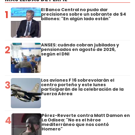
El Banco Central no pudo dar
1
precisiones sobre un sobrante de $4
billones: "En algún lado están"
ANSES: cuándo cobran jubilados y
2
pensionados en agosto de 2026,
según el DNI
Los aviones F 16 sobrevolarán el
3
centro porteño y este lunes
participarán de la celebración de la
Fuerza Aérea
Pérez-Reverte contra Matt Damon en
4
La Odisea: "No es el héroe
mediterráneo que nos contó
Homero"