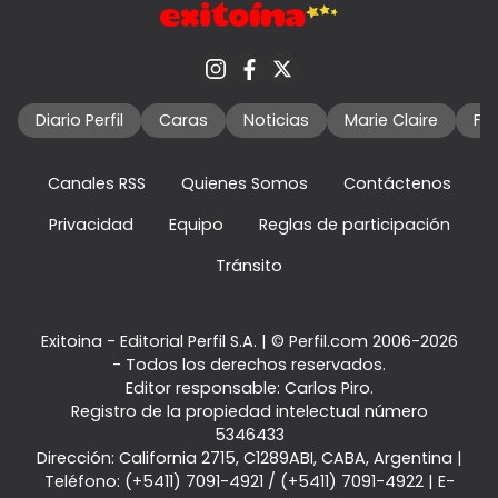
Diario Perfil
Caras
Noticias
Marie Claire
Fo
Canales RSS
Quienes Somos
Contáctenos
Privacidad
Equipo
Reglas de participación
Tránsito
Exitoina - Editorial Perfil S.A.
| © Perfil.com 2006-2026
- Todos los derechos reservados.
Editor responsable: Carlos Piro.
Registro de la propiedad intelectual número
5346433
Dirección:
California 2715
,
C1289ABI
,
CABA, Argentina
|
Teléfono:
(+5411) 7091-4921
/
(+5411) 7091-4922
| E-