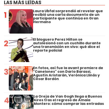
LAS MÁS LEÍDAS
Laura Ubfal sorprendió al revelar que
1
recibió una carta documento de un
participante que continúa en Gran
Hermano
El bloguero Perez Hilton se
2
autolesionó con un cuchillo durante
una transmisión en vivo: qué dice el
reporte policial
En fotos, así fue la avant premiere de
3
"Canelones" con Darío Barassi,
Agustín Aristarán, Verónica Llinás y
César Bordón
La Oreja de Van Gogh llega a Buenos
4
Aires tras el regreso de Amaia
Montero: cómo comprar las entradas