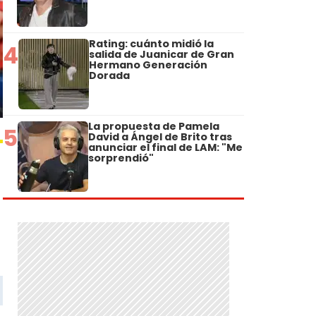
Rating: cuánto midió la
4
salida de Juanicar de Gran
Hermano Generación
Dorada
La propuesta de Pamela
5
David a Ángel de Brito tras
anunciar el final de LAM: "Me
sorprendió"