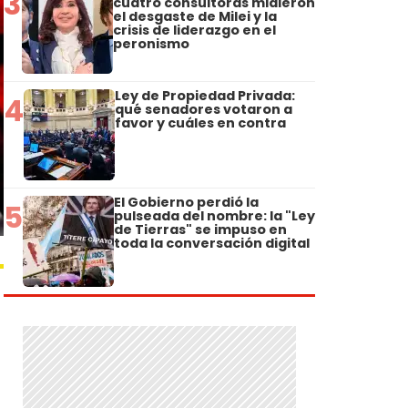
3
cuatro consultoras midieron
el desgaste de Milei y la
crisis de liderazgo en el
peronismo
Ley de Propiedad Privada:
4
qué senadores votaron a
favor y cuáles en contra
El Gobierno perdió la
5
pulseada del nombre: la "Ley
de Tierras" se impuso en
toda la conversación digital