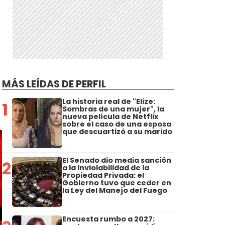
MÁS LEÍDAS DE PERFIL
La historia real de "Elize:
1
Sombras de una mujer", la
nueva película de Netflix
sobre el caso de una esposa
que descuartizó a su marido
El Senado dio media sanción
2
a la Inviolabilidad de la
Propiedad Privada: el
Gobierno tuvo que ceder en
la Ley del Manejo del Fuego
Encuesta rumbo a 2027: