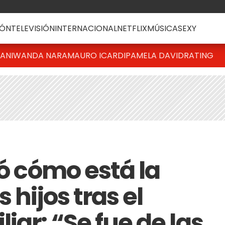
ÓN
TELEVISIÓN
INTERNACIONAL
NETFLIX
MÚSICA
SEXY
IANI
WANDA NARA
MAURO ICARDI
PAMELA DAVID
RATING
ló cómo está la
 hijos tras el
iar: “Se fue de las