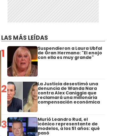
LAS MÁS LEÍDAS
Suspendieron a Laura Ubfal
1
de Gran Hermano: "El enojo
con ella es muy grande"
La Justicia desestimó una
2
denuncia de Wanda Nara
contra Alex Caniggia que
reclamará una millonaria
compensación económica
Murió Leandro Rud, el
3
icónico representante de
modelos, a los 51 años: qué
pasó