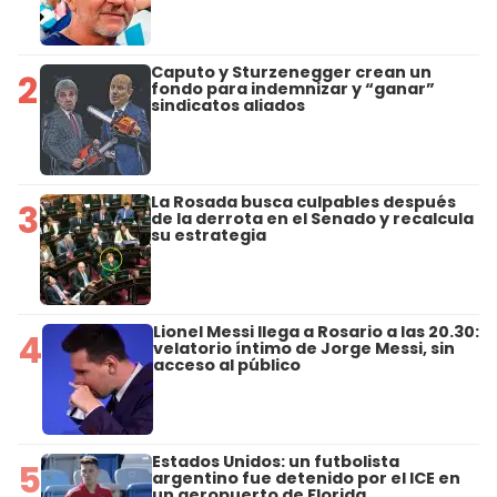
Caputo y Sturzenegger crean un
2
fondo para indemnizar y “ganar”
sindicatos aliados
La Rosada busca culpables después
3
de la derrota en el Senado y recalcula
su estrategia
Lionel Messi llega a Rosario a las 20.30:
4
velatorio íntimo de Jorge Messi, sin
acceso al público
Estados Unidos: un futbolista
5
argentino fue detenido por el ICE en
un aeropuerto de Florida