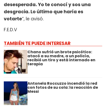
desesperada. Yo te conocí y sos una
desgracia. Lo último que haría es
votarte
”, le avisó.
F.E.D.V
TAMBIÉN TE PUEDE INTERESAR
Chano sufrió un brote psicótico:
atacó a su madre, a un policía,
recibió un tiro y está internado en
terapia
Antonela Roccuzzo incendió la red
con fotos de su cola: la reacción de
Messi