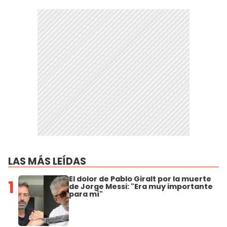
LAS MÁS LEÍDAS
El dolor de Pablo Giralt por la muerte
1
de Jorge Messi: "Era muy importante
para mí"