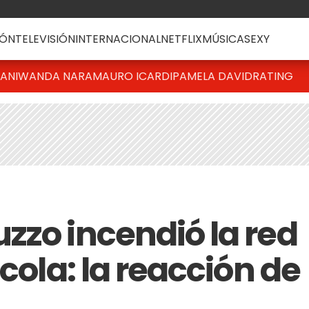
ÓN
TELEVISIÓN
INTERNACIONAL
NETFLIX
MÚSICA
SEXY
IANI
WANDA NARA
MAURO ICARDI
PAMELA DAVID
RATING
zzo incendió la red
 cola: la reacción de