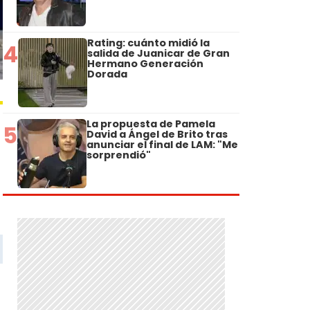
Rating: cuánto midió la
4
salida de Juanicar de Gran
Hermano Generación
Dorada
La propuesta de Pamela
5
David a Ángel de Brito tras
anunciar el final de LAM: "Me
sorprendió"