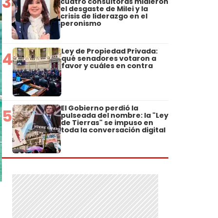
3
cuatro consultoras midieron
el desgaste de Milei y la
crisis de liderazgo en el
peronismo
Ley de Propiedad Privada:
4
qué senadores votaron a
favor y cuáles en contra
El Gobierno perdió la
5
pulseada del nombre: la "Ley
de Tierras" se impuso en
toda la conversación digital