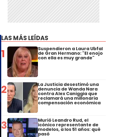
LAS MÁS LEÍDAS
Suspendieron a Laura Ubfal
1
de Gran Hermano: "El enojo
con ella es muy grande"
La Justicia desestimó una
2
denuncia de Wanda Nara
contra Alex Caniggia que
reclamará una millonaria
compensación económica
Murió Leandro Rud, el
3
icónico representante de
modelos, a los 51 años: qué
pasó