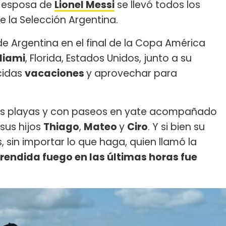
a esposa de
Lionel Messi
se llevó todos los
de la Selección Argentina.
de Argentina en el final de la Copa América
 Miami
, Florida, Estados Unidos, junto a su
cidas
vacaciones
y aprovechar para
n las playas y con paseos en yate acompañado
 sus hijos
Thiago
,
Mateo
y
Ciro
. Y si bien su
, sin importar lo que haga, quien llamó la
prendida fuego en las ú
ltimas horas fue