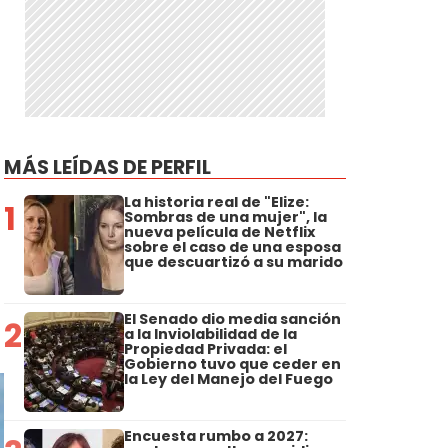
MÁS LEÍDAS DE PERFIL
La historia real de "Elize:
1
Sombras de una mujer", la
nueva película de Netflix
sobre el caso de una esposa
que descuartizó a su marido
El Senado dio media sanción
2
a la Inviolabilidad de la
Propiedad Privada: el
Gobierno tuvo que ceder en
la Ley del Manejo del Fuego
Encuesta rumbo a 2027: