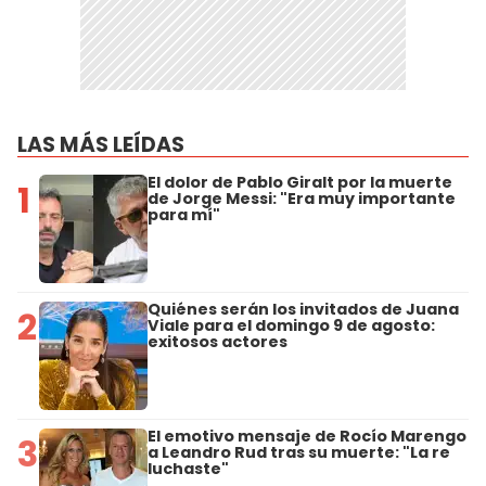
LAS MÁS LEÍDAS
El dolor de Pablo Giralt por la muerte
1
de Jorge Messi: "Era muy importante
para mí"
Quiénes serán los invitados de Juana
2
Viale para el domingo 9 de agosto:
exitosos actores
El emotivo mensaje de Rocío Marengo
3
a Leandro Rud tras su muerte: "La re
luchaste"