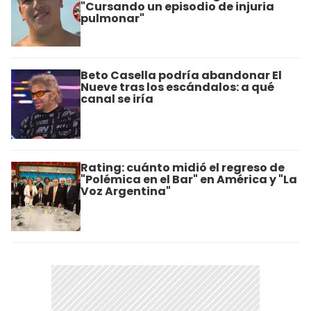
"Cursando un episodio de injuria
pulmonar"
Beto Casella podría abandonar El
Nueve tras los escándalos: a qué
canal se iría
Rating: cuánto midió el regreso de
"Polémica en el Bar" en América y "La
Voz Argentina"