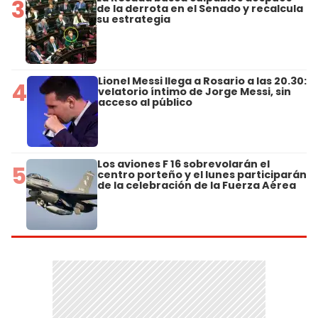
3
de la derrota en el Senado y recalcula
su estrategia
Lionel Messi llega a Rosario a las 20.30:
4
velatorio íntimo de Jorge Messi, sin
acceso al público
Los aviones F 16 sobrevolarán el
5
centro porteño y el lunes participarán
de la celebración de la Fuerza Aérea