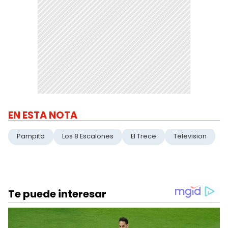
EN ESTA NOTA
Pampita
Los 8 Escalones
El Trece
Television