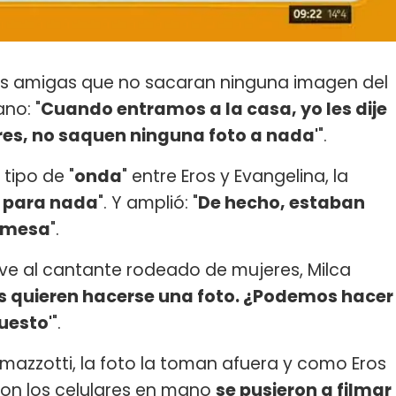
 sus amigas que no sacaran ninguna imagen del
ano: "
Cuando entramos a la casa, yo les dije
lares, no saquen ninguna foto a nada'
".
tipo de "
onda
" entre Eros y Evangelina, la
 para nada
". Y amplió: "
De hecho, estaban
a mesa
".
 ve al cantante rodeado de mujeres, Milca
cas quieren hacerse una foto. ¿Podemos hacer
puesto'
".
mazzotti, la foto la toman afuera y como Eros
on los celulares en mano
se pusieron a filmar