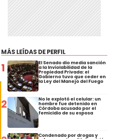
MÁS LEÍDAS DE PERFIL
El Senado dio media sanción
1
a la Inviolabilidad de la
Propiedad Privada: el
Gobierno tuvo que ceder en
la Ley del Manejo del Fuego
No le explotó el celular: un
2
hombre fue detenido en
Córdoba acusado por el
femicidio de su esposa
Condenado por drogas y