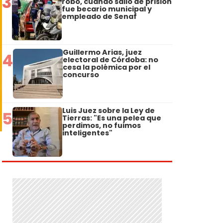
3
robo, cuando salió de prisión
fue becario municipal y
empleado de Senaf
Guillermo Arias, juez
4
electoral de Córdoba: no
cesa la polémica por el
concurso
Luis Juez sobre la Ley de
5
Tierras: "Es una pelea que
perdimos, no fuimos
inteligentes"
a