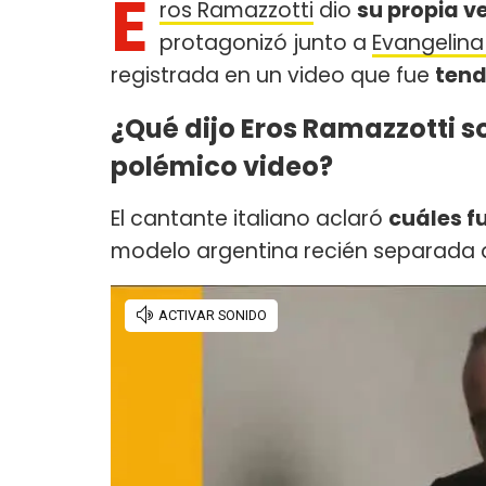
E
ros Ramazzotti
dio
su propia v
protagonizó junto a
Evangelin
registrada en un video que fue
tend
¿Qué dijo Eros Ramazzotti s
polémico video?
El cantante italiano aclaró
cuáles f
modelo argentina recién separada