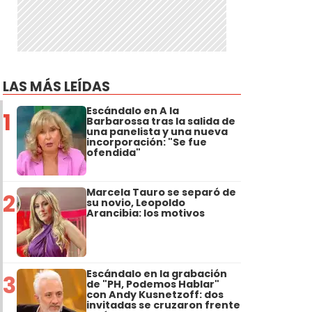
LAS MÁS LEÍDAS
Escándalo en A la
1
Barbarossa tras la salida de
una panelista y una nueva
incorporación: "Se fue
ofendida"
Marcela Tauro se separó de
2
su novio, Leopoldo
Arancibia: los motivos
Escándalo en la grabación
3
de "PH, Podemos Hablar"
con Andy Kusnetzoff: dos
invitadas se cruzaron frente