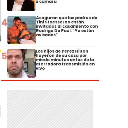
a cámara
Aseguran que los padres de
4
Tini Stoessel no están
invitados al casamiento con
Rodrigo De Paul: "Ya están
avisados"
Los hijos de Perez Hilton
5
huyeron de su casa por
miedo minutos antes de la
aterradora transmisión en
vivo