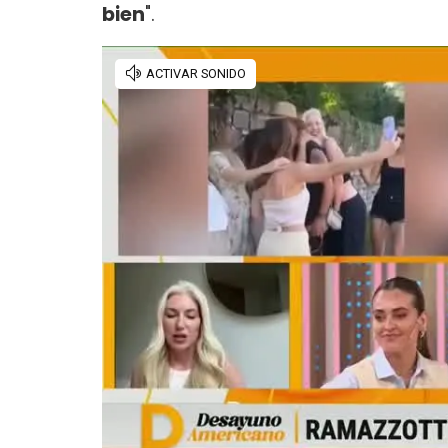
bien
".