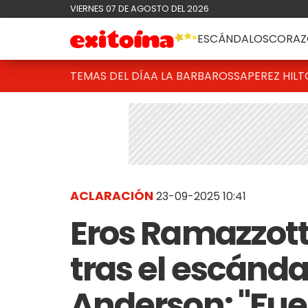
VIERNES 07 DE AGOSTO DEL 2026
ESCÁNDALOS
CORAZ
TEMAS DEL DÍA
A LA BARBAROSSA
PEREZ HIL
ACLARACIÓN
23-09-2025 10:41
Eros Ramazzotti
tras el escánd
Anderson: "Fue