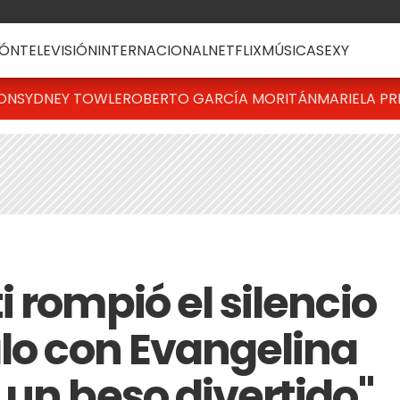
ÓN
TELEVISIÓN
INTERNACIONAL
NETFLIX
MÚSICA
SEXY
TON
SYDNEY TOWLE
ROBERTO GARCÍA MORITÁN
MARIELA PR
 rompió el silencio
alo con Evangelina
 un beso divertido"