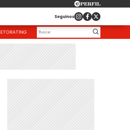
Seguinos
IETO
RATING