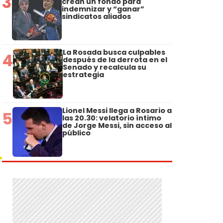
3
crean un fondo para
indemnizar y “ganar”
sindicatos aliados
La Rosada busca culpables
4
después de la derrota en el
Senado y recalcula su
estrategia
Lionel Messi llega a Rosario a
5
las 20.30: velatorio íntimo
de Jorge Messi, sin acceso al
público