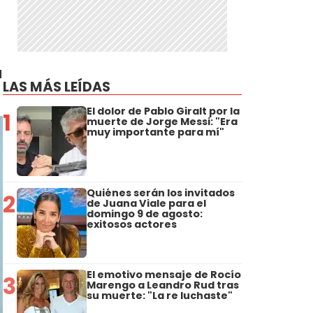
a
LAS MÁS LEÍDAS
El dolor de Pablo Giralt por la
1
muerte de Jorge Messi: "Era
muy importante para mí"
Quiénes serán los invitados
2
de Juana Viale para el
domingo 9 de agosto:
exitosos actores
El emotivo mensaje de Rocío
3
Marengo a Leandro Rud tras
su muerte: "La re luchaste"