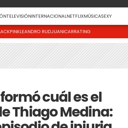
ÓN
TELEVISIÓN
INTERNACIONAL
NETFLIX
MÚSICA
SEXY
LACKPINK
LEANDRO RUD
JUANICAR
RATING
nformó cuál es el
de Thiago Medina:
isodio de injuria