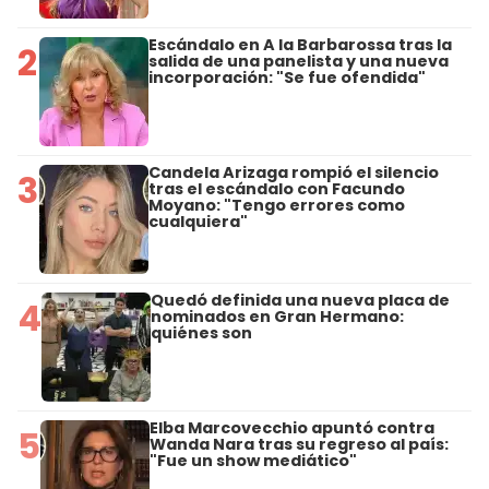
Escándalo en A la Barbarossa tras la
2
salida de una panelista y una nueva
incorporación: "Se fue ofendida"
Candela Arizaga rompió el silencio
3
tras el escándalo con Facundo
Moyano: "Tengo errores como
cualquiera"
Quedó definida una nueva placa de
4
nominados en Gran Hermano:
quiénes son
Elba Marcovecchio apuntó contra
5
Wanda Nara tras su regreso al país:
"Fue un show mediático"