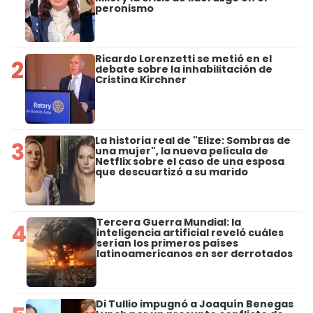
peronismo
Ricardo Lorenzetti se metió en el
2
debate sobre la inhabilitación de
Cristina Kirchner
La historia real de "Elize: Sombras de
3
una mujer", la nueva película de
Netflix sobre el caso de una esposa
que descuartizó a su marido
Tercera Guerra Mundial: la
4
inteligencia artificial reveló cuáles
serían los primeros países
latinoamericanos en ser derrotados
Di Tullio impugnó a Joaquín Benegas