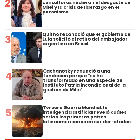
2
consultoras midieron el desgaste de
Milei y la crisis de liderazgo en el
peronismo
Quirno reconoció que el gobierno de
3
Lula solicitó el retiro del embajador
argentino en Brasil
Cachanosky renunció a una
4
fundación porque "se ha
transformado en una especie de
Instituto Patria incondicional de la
gestión de Milei"
Tercera Guerra Mundial: la
5
inteligencia artificial reveló cuáles
serían los primeros países
latinoamericanos en ser derrotados