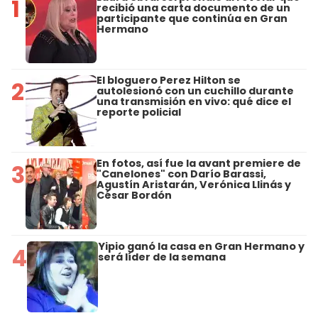
1
recibió una carta documento de un
participante que continúa en Gran
Hermano
El bloguero Perez Hilton se
2
autolesionó con un cuchillo durante
una transmisión en vivo: qué dice el
reporte policial
En fotos, así fue la avant premiere de
3
"Canelones" con Darío Barassi,
Agustín Aristarán, Verónica Llinás y
César Bordón
Yipio ganó la casa en Gran Hermano y
4
será líder de la semana