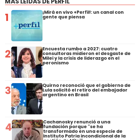
MÁS LEÍDAS DE PERFIL
¡Mirá en vivo +Perfil!: un canal con
1
gente que piensa
Encuesta rumbo a 2027: cuatro
2
consultoras midieron el desgaste de
Milei y la crisis de liderazgo en el
peronismo
Quirno reconoció que el gobierno de
3
Lula solicitó el retiro del embajador
argentino en Brasil
Cachanosky renunció a una
4
fundación porque "se ha
transformado en una especie de
Instituto Patria incondicional de la