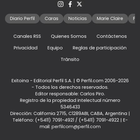
Diario Perfil
Caras
Noticias
Marie Claire
Fo
Canales RSS
Quienes Somos
Contáctenos
Privacidad
Equipo
Reglas de participación
Tránsito
Exitoina - Editorial Perfil S.A.
| © Perfil.com 2006-2026
- Todos los derechos reservados.
Editor responsable: Carlos Piro.
Registro de la propiedad intelectual número
5346433
Dirección:
California 2715
,
C1289ABI
,
CABA, Argentina
|
Teléfono:
(+5411) 7091-4921
/
(+5411) 7091-4922
| E-
mail:
perfilcom@perfil.com