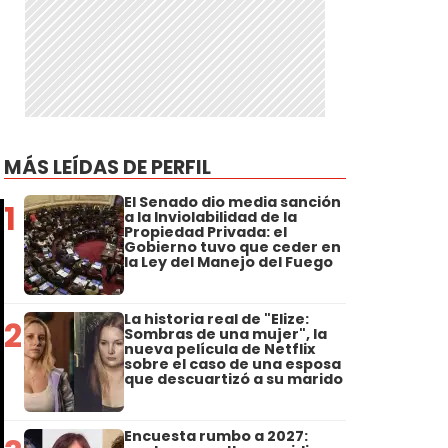
MÁS LEÍDAS DE PERFIL
El Senado dio media sanción
1
a la Inviolabilidad de la
Propiedad Privada: el
Gobierno tuvo que ceder en
la Ley del Manejo del Fuego
La historia real de "Elize:
2
Sombras de una mujer", la
nueva película de Netflix
sobre el caso de una esposa
que descuartizó a su marido
Encuesta rumbo a 2027: