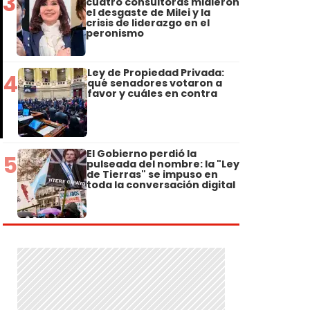
3
cuatro consultoras midieron
el desgaste de Milei y la
crisis de liderazgo en el
peronismo
Ley de Propiedad Privada:
4
qué senadores votaron a
favor y cuáles en contra
El Gobierno perdió la
5
pulseada del nombre: la "Ley
o
de Tierras" se impuso en
toda la conversación digital