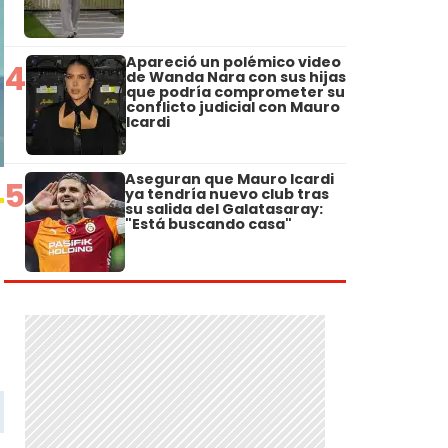
Apareció un polémico video
4
de Wanda Nara con sus hijas
que podría comprometer su
conflicto judicial con Mauro
Icardi
Aseguran que Mauro Icardi
5
ya tendría nuevo club tras
su salida del Galatasaray:
"Está buscando casa"