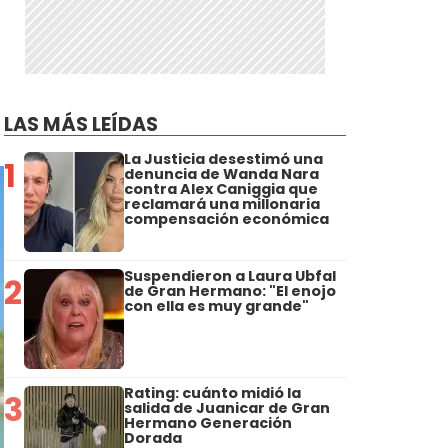
LAS MÁS LEÍDAS
La Justicia desestimó una
1
denuncia de Wanda Nara
contra Alex Caniggia que
reclamará una millonaria
compensación económica
Suspendieron a Laura Ubfal
2
de Gran Hermano: "El enojo
con ella es muy grande"
Rating: cuánto midió la
3
salida de Juanicar de Gran
Hermano Generación
Dorada