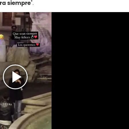
ra siempre
".