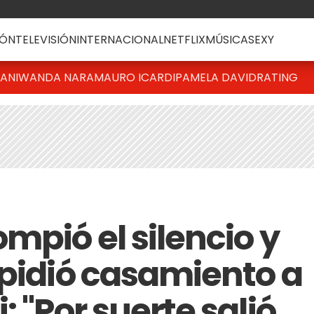
ÓN
TELEVISIÓN
INTERNACIONAL
NETFLIX
MÚSICA
SEXY
IANI
WANDA NARA
MAURO ICARDI
PAMELA DAVID
RATING
mpió el silencio y
 pidió casamiento a
: "Por suerte salió