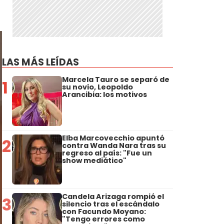
LAS MÁS LEÍDAS
Marcela Tauro se separó de
1
su novio, Leopoldo
Arancibia: los motivos
Elba Marcovecchio apuntó
2
contra Wanda Nara tras su
regreso al país: "Fue un
show mediático"
Candela Arizaga rompió el
3
silencio tras el escándalo
con Facundo Moyano:
"Tengo errores como