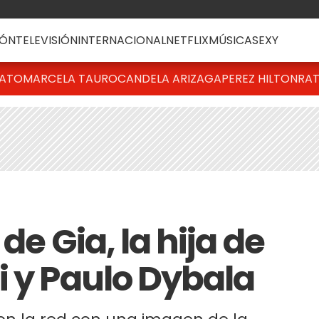
ÓN
TELEVISIÓN
INTERNACIONAL
NETFLIX
MÚSICA
SEXY
BATO
MARCELA TAURO
CANDELA ARIZAGA
PEREZ HILTON
RAT
de Gia, la hija de
i y Paulo Dybala