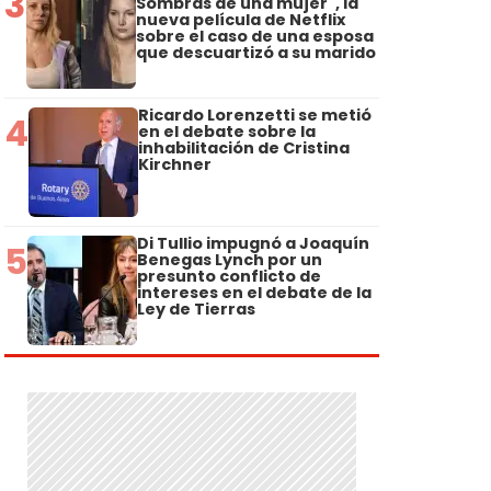
3
Sombras de una mujer", la
nueva película de Netflix
sobre el caso de una esposa
que descuartizó a su marido
Ricardo Lorenzetti se metió
4
en el debate sobre la
inhabilitación de Cristina
Kirchner
Di Tullio impugnó a Joaquín
5
Benegas Lynch por un
presunto conflicto de
intereses en el debate de la
Ley de Tierras