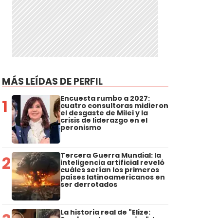
MÁS LEÍDAS DE PERFIL
Encuesta rumbo a 2027:
1
cuatro consultoras midieron
el desgaste de Milei y la
crisis de liderazgo en el
peronismo
Tercera Guerra Mundial: la
2
inteligencia artificial reveló
cuáles serían los primeros
países latinoamericanos en
ser derrotados
La historia real de "Elize: