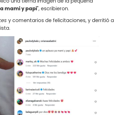
blicó una tierna imagen de la pequeña
pa mami y papi
", escribieron.
ikes
y comentarios de felicitaciones, y derritió a
ista.