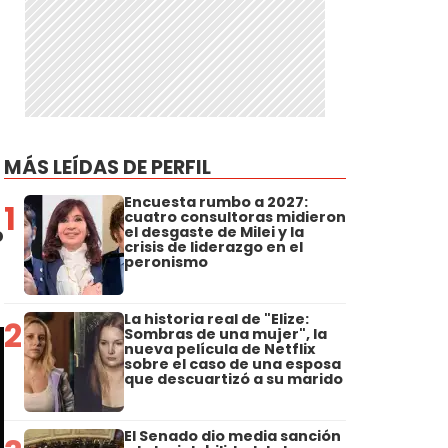
MÁS LEÍDAS DE PERFIL
Encuesta rumbo a 2027:
1
cuatro consultoras midieron
o
el desgaste de Milei y la
crisis de liderazgo en el
peronismo
La historia real de "Elize:
2
Sombras de una mujer", la
nueva película de Netflix
sobre el caso de una esposa
que descuartizó a su marido
El Senado dio media sanción