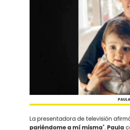
PAULA
La presentadora de televisión afirmó
pariéndome a mí misma
".
Paula
c