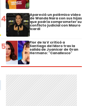
Apareció un polémico video
4
de Wanda Nara con sus hijas
que podría comprometer su
conflicto judicial con Mauro
Icardi
Flor de la V criticó a
5
Santiago del Moro tras la
salida de Juanicar de Gran
Hermano: "Canallesco"