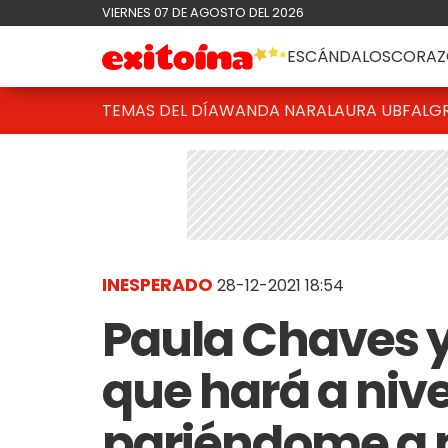
VIERNES 07 DE AGOSTO DEL 2026
ESCÁNDALOS
CORAZ
TEMAS DEL DÍA
WANDA NARA
LAURA UBFAL
G
INESPERADO
28-12-2021 18:54
Paula Chaves y
que hará a nivel
pariéndome a 