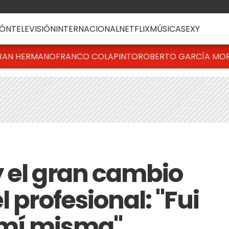
ÓN
TELEVISIÓN
INTERNACIONAL
NETFLIX
MÚSICA
SEXY
RAN HERMANO
FRANCO COLAPINTO
ROBERTO GARCÍA MO
 el gran cambio
 profesional: "Fui
mí misma"