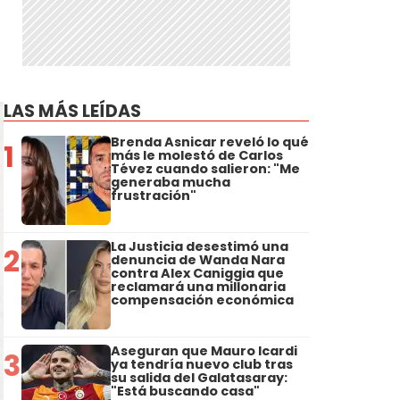
LAS MÁS LEÍDAS
Brenda Asnicar reveló lo qué
1
más le molestó de Carlos
Tévez cuando salieron: "Me
generaba mucha
frustración"
La Justicia desestimó una
2
denuncia de Wanda Nara
contra Alex Caniggia que
reclamará una millonaria
compensación económica
Aseguran que Mauro Icardi
3
ya tendría nuevo club tras
su salida del Galatasaray:
"Está buscando casa"