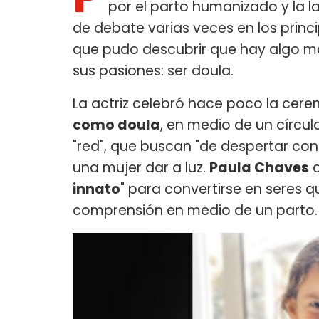
por el parto humanizado y la l
de debate varias veces en los princi
que pudo descubrir que hay algo más
sus pasiones: ser doula.
La actriz celebró hace poco la cer
como doula
, en medio de un círcu
"red", que buscan "de despertar co
una mujer dar a luz.
Paula Chaves
a
innato
" para convertirse en seres
comprensión en medio de un parto.