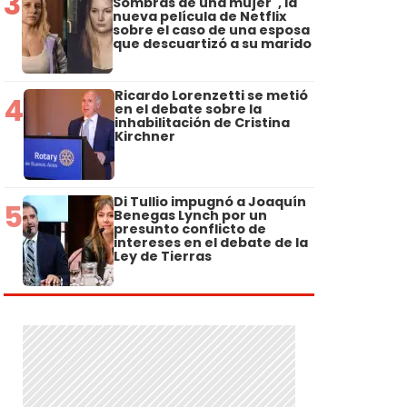
3
Sombras de una mujer", la
nueva película de Netflix
sobre el caso de una esposa
que descuartizó a su marido
Ricardo Lorenzetti se metió
4
en el debate sobre la
inhabilitación de Cristina
Kirchner
Di Tullio impugnó a Joaquín
5
Benegas Lynch por un
presunto conflicto de
intereses en el debate de la
Ley de Tierras