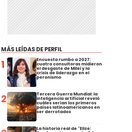
MÁS LEÍDAS DE PERFIL
Encuesta rumbo a 2027:
1
cuatro consultoras midieron
el desgaste de Milei y la
crisis de liderazgo en el
peronismo
Tercera Guerra Mundial: la
2
inteligencia artificial reveló
cuáles serían los primeros
países latinoamericanos en
ser derrotados
La historia real de "Elize: