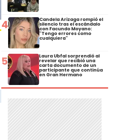
Candela Arizaga rompió el
4
silencio tras el escándalo
con Facundo Moyano:
"Tengo errores como
cualquiera"
Laura Ubfal sorprendió al
5
revelar que recibió una
carta documento de un
participante que continúa
en Gran Hermano