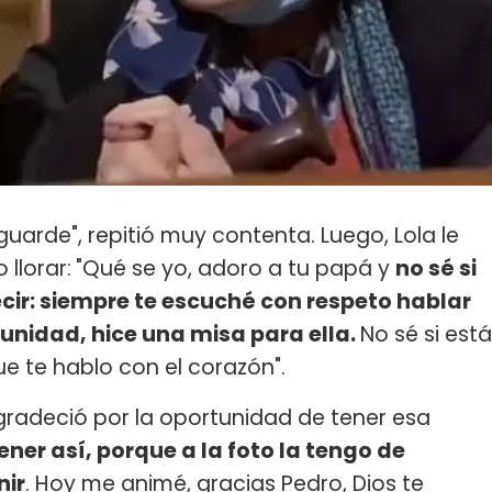
 guarde", repitió muy contenta. Luego, Lola le
 llorar:
"Qué se yo, adoro a tu papá y
no sé si
ecir: siempre te escuché con respeto hablar
unidad, hice una misa para ella.
No sé si está
ue te hablo con el corazón".
 agradeció por la oportunidad de tener esa
ner así, porque a la foto la tengo de
nir
. Hoy me animé, gracias Pedro, Dios te