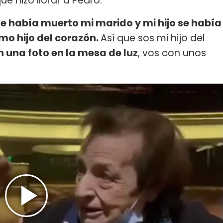
e hizo llorar a Pedro.
Se había muerto mi marido y mi hijo se había
omo hijo del corazón.
Así que sos mi hijo del
n una foto en la mesa de luz
, vos con unos