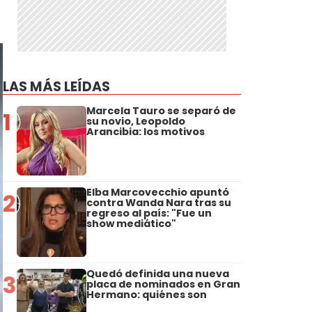
LAS MÁS LEÍDAS
Marcela Tauro se separó de
1
su novio, Leopoldo
Arancibia: los motivos
Elba Marcovecchio apuntó
2
contra Wanda Nara tras su
regreso al país: "Fue un
show mediático"
Quedó definida una nueva
3
placa de nominados en Gran
Hermano: quiénes son