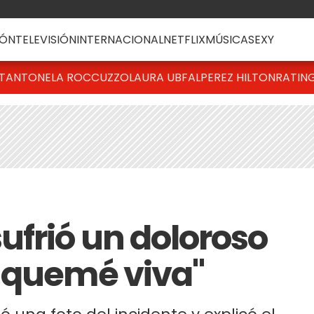
ÓN
TELEVISIÓN
INTERNACIONAL
NETFLIX
MÚSICA
SEXY
T
ANTONELA ROCCUZZO
LAURA UBFAL
PEREZ HILTON
RATIN
ufrió un doloroso
 quemé viva"