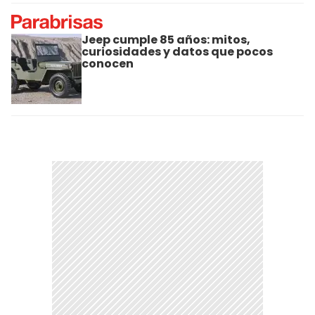
Jeep cumple 85 años: mitos,
curiosidades y datos que pocos
conocen