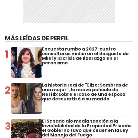
MÁS LEÍDAS DE PERFIL
Encuesta rumbo a 2027: cuatro
1
consultoras midieron el desgaste de
Milei y la crisis de liderazgo en el
peronismo
La historia real de "Elize: Sombras de
2
una mujer", la nueva película de
Netflix sobre el caso de una esposa
que descuartizó a su marido
El Senado dio media sanción a la
3
Inviolabilidad de la Propiedad Privada:
el Gobierno tuvo que ceder en la Ley
del Manejo del Fuego