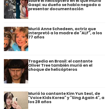
sobre el helicóptero en el que murió
Gaspi: su dueño se había negado a
presentar documentación
Murió Anne Schedeen, actriz que
interpretó a la madre de "ALF", a los
77 años
Tragedia en Brasil: el cantante
Oliver Tree también murió en el
choque de helicópteros
Murió la cantante Kim Yun Seol, de
"Voice Kids Korea" y "Sing Again 4", a
los 28 años