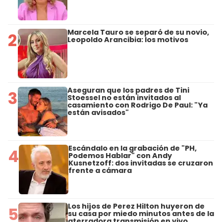
Marcela Tauro se separó de su novio,
2
Leopoldo Arancibia: los motivos
Aseguran que los padres de Tini
3
Stoessel no están invitados al
casamiento con Rodrigo De Paul: "Ya
están avisados"
Escándalo en la grabación de "PH,
4
Podemos Hablar" con Andy
Kusnetzoff: dos invitadas se cruzaron
frente a cámara
Los hijos de Perez Hilton huyeron de
5
su casa por miedo minutos antes de la
aterradora transmisión en vivo