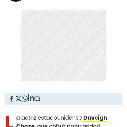
L
a actriz estadounidense
Daveigh
Chase
, que cobró popularidad