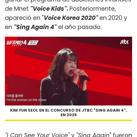
de Mnet
"Voice Kids".
Posteriormente,
apareció en "
Voice Korea 2020"
en 2020 y
en
"Sing Again 4"
el año pasado.
KIM YUN SEOL EN EL CONCURSO DE JTBC "SING AGAIN 4",
EN 2025
"I Can See Your Voice"
y
"Sing Again
" fueron