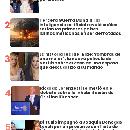
Tercera Guerra Mundial: la
2
inteligencia artificial reveló cuáles
serían los primeros países
latinoamericanos en ser derrotados
La historia real de "Elize: Sombras de
3
una mujer", la nueva película de
Netflix sobre el caso de una esposa
que descuartizó a su marido
Ricardo Lorenzetti se metió en el
4
debate sobre la inhabilitación de
Cristina Kirchner
Di Tullio impugnó a Joaquín Benegas
5
Lynch por un presunto conflicto de