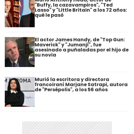
"Buffy, la cazavampiros", "Ted
Lasso" y "Little Britain" a los 72 años:
qué le pasó
El actor James Handy, de "Top Gun:
Maverick" y "Jumanji", fue
asesinado a puñaladas por el hijo de
su novia
Murió la escritora y directora
francoiraní Marjane Satrapi, autora
de "Persépolis", a los 56 años