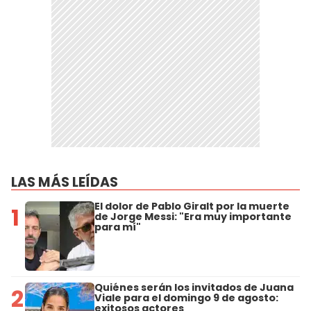
LAS MÁS LEÍDAS
El dolor de Pablo Giralt por la muerte
1
de Jorge Messi: "Era muy importante
para mí"
Quiénes serán los invitados de Juana
2
Viale para el domingo 9 de agosto:
exitosos actores