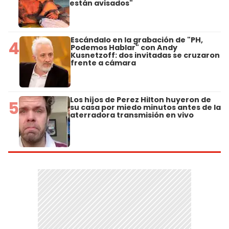
están avisados"
Escándalo en la grabación de "PH,
4
Podemos Hablar" con Andy
Kusnetzoff: dos invitadas se cruzaron
frente a cámara
Los hijos de Perez Hilton huyeron de
5
su casa por miedo minutos antes de la
aterradora transmisión en vivo