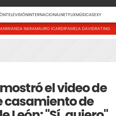
ÓN
TELEVISIÓN
INTERNACIONAL
NETFLIX
MÚSICA
SEXY
IANI
WANDA NARA
MAURO ICARDI
PAMELA DAVID
RATING
mostró el video de
e casamiento de
 León: "Sí, quiero"