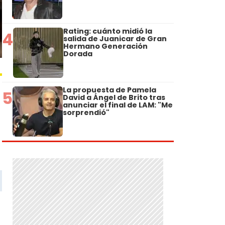
Rating: cuánto midió la
4
salida de Juanicar de Gran
Hermano Generación
Dorada
La propuesta de Pamela
5
David a Ángel de Brito tras
anunciar el final de LAM: "Me
sorprendió"