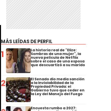
MÁS LEÍDAS DE PERFIL
La historia real de "Elize:
1
Sombras de una mujer", la
nueva película de Netflix
sobre el caso de una esposa
que descuartizó a su marido
El Senado dio media sanción
2
a la Inviolabilidad de la
Propiedad Privada: el
Gobierno tuvo que ceder en
la Ley del Manejo del Fuego
Encuesta rumbo a 2027: