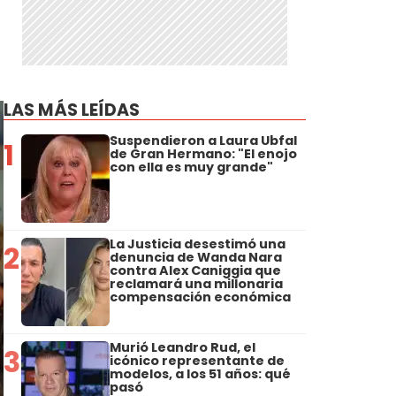
LAS MÁS LEÍDAS
Suspendieron a Laura Ubfal
1
de Gran Hermano: "El enojo
con ella es muy grande"
La Justicia desestimó una
2
denuncia de Wanda Nara
contra Alex Caniggia que
reclamará una millonaria
compensación económica
Murió Leandro Rud, el
3
icónico representante de
modelos, a los 51 años: qué
pasó