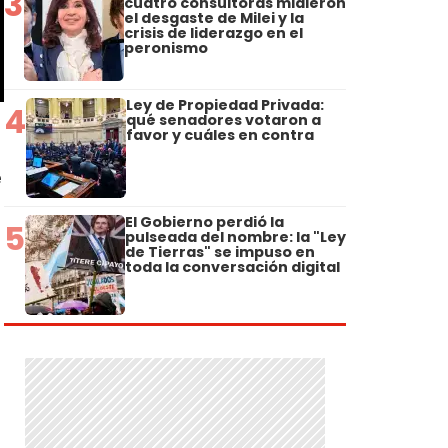
3
cuatro consultoras midieron
el desgaste de Milei y la
crisis de liderazgo en el
peronismo
Ley de Propiedad Privada:
4
qué senadores votaron a
favor y cuáles en contra
e
El Gobierno perdió la
5
pulseada del nombre: la "Ley
de Tierras" se impuso en
toda la conversación digital